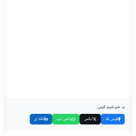
یہ خبر شیئر کریں:
فیس بک
ایکس
واٹس ایپ
لنکڈ اِن