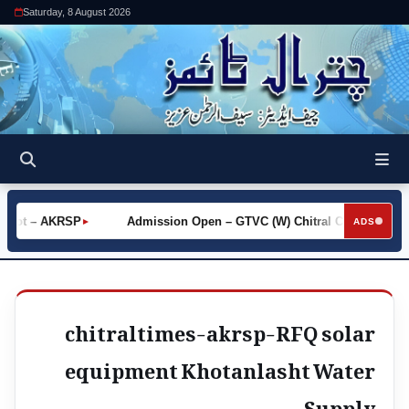
Saturday, 8 August 2026
 Khot – AKRSP
Admission Open – GTVC (W) Chitral City
Re
►
►
ADS
chitraltimes-akrsp-RFQ solar
equipment Khotanlasht Water
Supply_