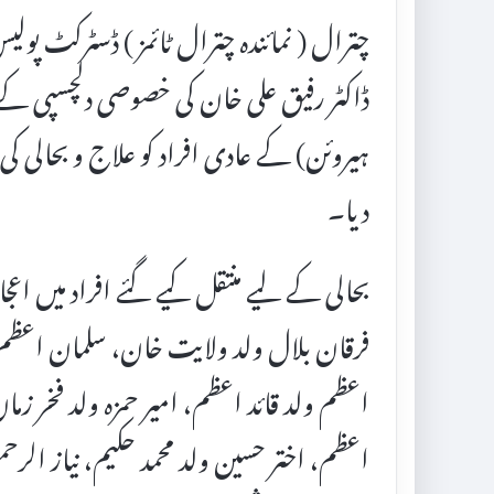
ڈاکٹر رفیق علی خان کی خصوصی دلچسپی کے
ہیروئن) کے عادی افراد کو علاج و بحالی ک
دیا۔
بحالی کے لیے منتقل کیے گئے افراد میں اعجاز
فرقان بلال ولد ولایت خان، سلمان اعظم و
اعظم ولد قائد اعظم، امیر حمزہ ولد فخر زم
اعظم، اختر حسین ولد محمد حکیم، نیاز ال