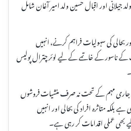
لد جیلانی اور اقبال حسین ولد امیر آغان شامل
ور بحالی کی سہولیات فراہم کرنے، انہیں
 کے ناسور کے خاتمے کے لیے لوئر چترال پولیس
۔
ی جاری مہم کے تحت نہ صرف منشیات فروشوں
ے بلکہ متاثرہ افراد کی بحالی اور انہیں
 بھی عملی اقدامات کر رہی ہے۔