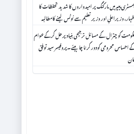
مسٹری پیپرمیں مارکنگ پر امیدواروں کا شدید تحفظات کا
ہار، وزیراعلیِ اور وزیرتعلیم سے نوٹس لینے کامطالبہ
ومت کو چترال کے مسائل ترجیحی بنیاد پرحل کرکےعوام
 احساس محرومی کودور کرنا چاہیئے۔پروفیسر سید توفق
ان