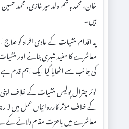
خان، محمد ہاشم ولد میر غازی، محمد حسین و
ہیں۔
یہ اقدام منشیات کے عادی افراد کو علاج ا
معاشرے کا مفید شہری بنانے اور منشیات
کی جانب سے اٹھایا گیا ایک اہم قدم ہے
لوئر چترال پولیس منشیات کے خلاف اپن
کے خلاف مؤثر کارروائیاں عمل میں لا رہی ہ
معاشرے میں باعزت مقام دلانے کے لیے