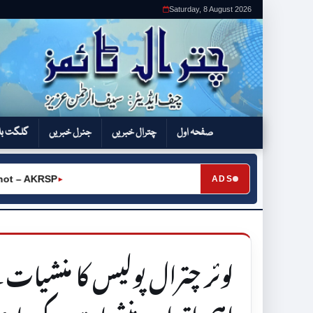
Saturday, 8 August 2026
صفحہ اول
چترال خبریں
جنرل خبریں
گلگت بل
– AKRSP
ADS
►
لوئر چترال پولیس کا منشیات 