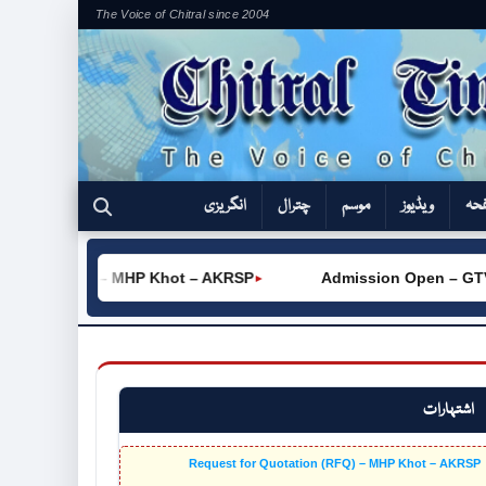
The Voice of Chitral since 2004
فحہ
ویڈیوز
موسم
چترال
انگریزی
on (RFQ) – MHP Khot – AKRSP
Admission Open – GTVC (W)
►
اشتہارات
Request for Quotation (RFQ) – MHP Khot – AKRSP