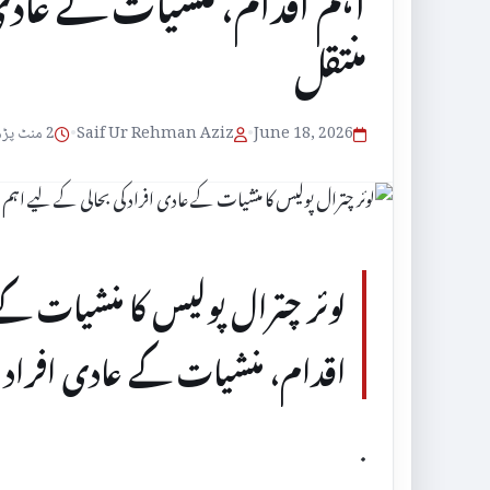
اہم اقدام، منشیات کے عادی ا
منتقل
June 18, 2026
•
Saif Ur Rehman Aziz
•
2 منٹ پڑھنے کا وقت
لوئر چترال پولیس کا منشیات کے
اقدام، منشیات کے عادی افراد عل
.