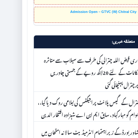
Admission Open – GTVC (W) Chitral City
متعلقہ خبریں:
ری فیض اللہ چترالی کی طرف سے سیلاب سے متاثرہ
مکانات کے لئے 20لاکھ روپے کے جستی چادریں
رچترال پہنچائی گئی
رال کے گیس پلانٹ پراجیکٹس کی نیلامی روک دیا گیا، ،
ام کو مبارکباد ، سابق ایم این اے شہزادہ افتخار الدین
اور بورڈ کے زیراہتمام انٹرمیڈیٹ سالانہ امتحان میں