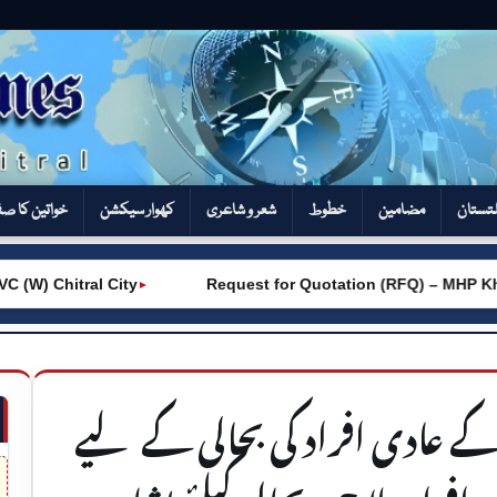
تستان
مضامین
خطوط
شعر و شاعری
کھوار سیکشن‎
خواتین کا ص
 Chitral City
Request for Quotation (RFQ) – MHP Khot 
►
کے عادی افراد کی بحالی کے لیے