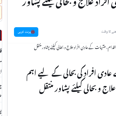
فراد علاج و بحالی کیلئے پشاور
پرنٹ کریں
قا
 عادی افراد کی بحالی کے لیے اہم
اپ
اج و بحالی کیلئے پشاور منتقل
چت
عو
پش