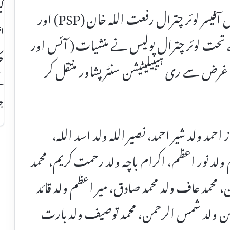
کی
چترال ( نمائندہ چترال ٹائمز ) ڈسٹرکٹ پولیس آفیسر لوئر چترال رفعت اللہ خان (PSP) اور
اظ
 تحت لوئر چترال پولیس نے منشیات ( آئس اور
حک
ی غرض سے ری ہیبیلیٹیشن سنٹر پشاور منتقل کر
کے
ج
 احمد ولد شیر احمد، نصیر اللہ ولد اسد اللہ،
لد نور اعظم، اکرام باچہ ولد رحمت کریم، محمد
ان، محمد عاف ولد محمد صادق، میر اعظم ولد قائد
رحمن ولد شمس الرحمن، محمد توصیف ولد بارت