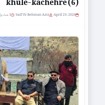
khule-kachehre (6)
1 منٹ پڑھنے کا وقت
•
Saif Ur Rehman Aziz
•
April 29, 2026