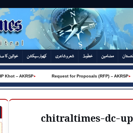
تستان
مضامین
خطوط
شعر و شاعری
کھوار سیکشن‎
خواتین کا ص
Khot – AKRSP
Request for Proposals (RFP) – AKRSP
►
►
chitraltimes-dc-up