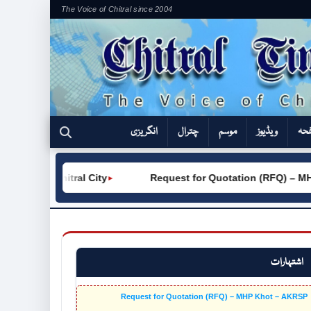
The Voice of Chitral since 2004
فحہ
ویڈیوز
موسم
چترال
انگریزی
VC (W) Chitral City
Request for Quotation (RFQ) – MHP 
►
اشتہارات
Request for Quotation (RFQ) – MHP Khot – AKRSP