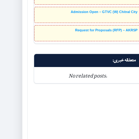
Admission Open – GTVC (W) Chitral City
Request for Proposals (RFP) – AKRSP
متعلقہ خبریں:
No related posts.