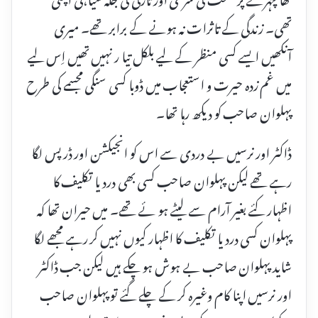
تھی۔ زندگی کے تاثرات نہ ہونے کے برابر تھے۔ میری
آنکھیں ایسے کسی منظر کے لیے بلکل تیا ر نہیں تھیں اِس لیے
میں غم زدہ حیرت و استعجاب میں ڈوبا کسی سنگی مجسمے کی طرح
پہلوان صاحب کو دیکھ رہا تھا۔
ڈاکٹر اور نرسیں بے دردی سے اس کو انجیکشن اور ڈرپس لگا
رہے تھے لیکن پہلوان صاحب کسی بھی درد یا تکلیف کا
اظہار کئے بغیر آرام سے لیٹے ہو ئے تھے۔ میں حیران تھا کہ
پہلوان کسی درد یا تکلیف کا اظہار کیوں نہیں کر رہے مجھے لگا
شاید پہلوان صاحب بے ہوش ہو چکے ہیں لیکن جب ڈاکٹر
اور نرسیں اپنا کام وغیرہ کر کے چلے گئے تو پہلوان صاحب