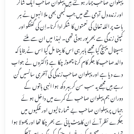
پہلوان صاحب بیمار ہو گئے ہیں پہلوان صاحب ایک شاکر
اور زندہ دل آدمی تھے میں جب کبھی بھی ملا انہوں نے ہر
بات پر اللہ تعالی کی نعمتوں کا شکر ادا کرنا۔اِن کی گفتگو اور
کمپنی زندگی سے بھر پور ہوتی تھی۔ لہذا میں ان سے ملنے
ہسپتال پہنچ گیا مجھے باہر ہی اس کا بیٹا مل گیا اس نے بتایا کہ
والد صاحب کا جگر کام کرنا چھوڑ چکا ہے ڈاکٹروں نے جواب
دے دیا ہے اور پہلوان صاحب زندگی کی آخری سانسیں گن
رہے ہیں مجھے یہ سب سن کر بہر دکھ ہوا انہی باتوں کے
دوران ہم پہلوان صاحب کے کمرے میں داخل ہو ئے
جہاں پر پہلوان صاحب بے شمار نالیوں اور نلکیوں میں
جکڑے نظر آئے ان کا پیٹ پانی سے بھر چکا تھا اور پھولا ہوا
تھا چہرے پر صحت کی سرخی اور تازگی کی جگہ سیاہی آچکی