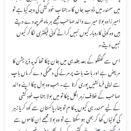
میں سمندر میں ڈوب جاں گا۔ جناب خود کشی کی وجہ کیاہے تو
امیر زادہ بولا میرے والد صاحب مجھے ہر ماہ خرچہ دے دیتے
ہیں وہ کوئی کاروبار کیوں نہیں کراتے کوئی فیکٹری لگا کر کیوں
نہیں دیتے۔
اس سے گفتگو کے بعد جلد ہی میں جان چکا تھا کہ یہ ڈپریشن کا
مریض ہے اور بات بات پر مرنے کی دھمکی دے کر ماں باپ
سے اپنی فرمائشیں پوری کرتا ہے۔ جب وہ بول چکا اپنے والد
صاحب کے خلاف زہر اگل چکا تو میں بولا جناب خود کشی
کے لیے سمندر ہی کیوں یہ کا م تو مینارِ پاکستان سے کود کر یا زہر
کی گولیاں کھا کر بھی ہو سکتا ہے تو وہ بولا مجھے اِن کاموں سے
ڈر لگتا ہے یعنی وہ خود کشی کے لیے بھی اپنی مرضی چاہ رہا