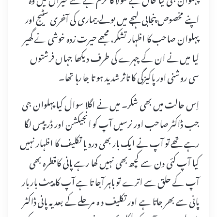
اپنے مخصوص پنجابی لہجے میں بولے بیماری کی آخری سٹیج اور
پہلوان صاحب کا اظہار تشکر، مجھے حیرت زدہ خوشی نے گھیر
لیا میں نے ان کے چہرے کی طرف دیکھا جہاں فرشتوں
سی روشنی اور پاکیزگی کا تاثر شدید ہو تا جا رہا تھا۔
اِس حالت میں بھی شکر۔ میں نے اگلا سوال کیا پہلوان جی
جب ڈاکٹر صاحب اور نرسیں آپ کو انجیکشن اور ڈریپس لگا
رہے تھے تو آپ نے ایک بار بھی درد یا تکلیف کا اظہار نہیں
کیا آپ کئی دن سے کچھ بھی نہیں کھا رہے پانی کاقطرہ بھی
آپ کے حلق سے اترے تو باہر آجا تا ہے آپ کا پیٹ بار بار
پانی سے بھر جاتا ہے اور تکلیف د ہ مرحلے کے بعد یہ پانی ڈاکٹر