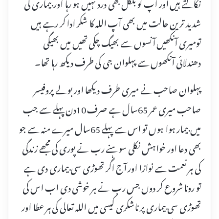
نکالتے ہیں اور آپ کو بلکل بھی درد نہیں ہو رہا اور بیماری کی
شدید ترین حالت میں بھی آپ اللہ کا شکر ادا کر رہے ہیں
تومیری آنکھیں آنسوں سے بھیگ چکی تھیں میں بھیگی
دھندلائی آنکھوں سے پہلوان جی کی طرف دیکھ رہا تھا۔
پہلوان صاحب نے میری طرف دیکھا اور بولے پروفیسر
صاحب میری عمر 65سال ہے صرف 10دن پہلے سے جب
میں بیمار ہوا ہوں تو اس سے پہلے 65سال میرے منہ سے جو
بھی دعا اور خواہش نکلی سوہنے رب نے پوری کی مجھے زندگی
کی ہر نعمت سے نوازا اور آج اگر تھوڑی سی بیماری دی ہے
تو رونا شروع کر دوں جس رب نے ہر خوشی دی اب اس کی
تھوڑی سی بیماری پر ناشکری کیسی میں اللہ تعالی کی ہر عطا اور