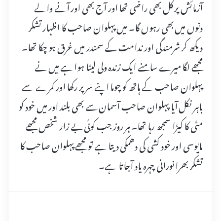
آزمائش پر کل بھی راضی تھا اور آج بھی اور آنے والے
دنوں میں بھی رہوں گا۔ میں پہلوان صاحب کا اظہار تشکر
دیکھ کر شرمندگی اور ندامت کے سمندر میں غرق ہو چکا تھا۔
مجھے لگا میرے سامنے ایک زندہ ولی لیٹا ہوا ہے میں نے
پہلوان صاحب کے ہاتھ کو چوما اپنے سر پر رکھا اور کمرے سے
باہر نکل آیا پہلوان صاحب آسمان سے بھی بلند اور میں خود کو
مٹی کا کیڑا سمجھ رہا تھا۔ ہر روز جب کوئی بے زار شخص مجھے
مایوسی اور خود کشی کی دھمکی دیتا ہے تو مجھے پہلوان صاحب کا
تشکر بھرا نورانی چہرہ یاد آجا تا ہے۔