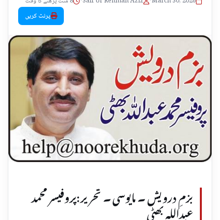
March 30, 2026
•
Saif Ur Rehman Aziz
•
8 منٹ پڑھنے کا وقت
پرنٹ کریں
بزمِ درویش ۔ مایوسی ۔ تحریر:پروفیسر محمد
عبداللہ بھٹی