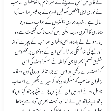
کے کان میں اس کے بیٹے نے میرا نام لیا توپہلوان صاحب
نے فوری اپنی آنکھیں کھولیں اور بولے پروفیسر صاحب کیا
حال ہے۔ شدید بیماری ڈاکٹروں کے جواب دے دینا
بیماری کا آخری درجہ، لیکن اِس کرب ناک کیفیت سے دو
چار ہو نے کے باوجود بھی پہلوان صاحب کے چہرے آواز
اور لہجے کی شائستگی بر قرار تھی ان کے ہونٹوں پر مخصوص
شفیق تبسم ابھر آیا جن کو اللہ نے مسکراہٹ کی اسی
کرامت دے رکھی ہو اس سے بڑا شاکر اور ولی کون ہو گا۔
پہلوان صاحب کو مسکراتا دیکھ کر میرے بکھرے اعصاب
نارمل ہوئے اور میں ان کے پاس پڑے بینچ پر بیٹھ گیا ان کا
ہاتھ اپنے ہاتھ میں لے لیا اور محبت بھر ی آواز سے پوچھا
پہلوان جی کیا حال ہے مولا کا کرم ہے ستے خیراں نیں وہ