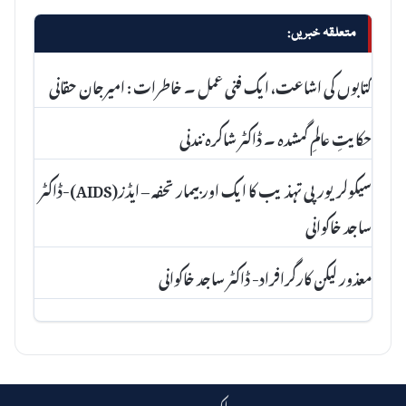
متعلقہ خبریں:
کتابوں کی اشاعت، ایک فنی عمل ۔ خاطرات : امیرجان حقانی
حکایتِ عالمِ گمشدہ ۔ ڈاکٹر شاکرہ نندنی
سیکولریورپی تہذیب کا ایک اور بیمار تحفہ – ایڈز(AIDS)-ڈاکٹر
ساجد خاکوانی
معذور لیکن کارگرافراد- ڈاکٹر ساجد خاکوانی