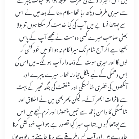
سے میری طرف دیکھ رہا تھا سلام دعا کے بعد میں نے اس
سے پوچھا فرمایے میں آپ کی کیا خدمت کر سکتا ہوں تو بولا
بھٹی صاحب میرے کسی دوست نے مجھے آپ کے پاس
بھیجا ہے اگر آج شام تک میرا کام نہ ہوا تو میں خود کشی کر
لوں گا اور میری موت کے ذمہ دار آپ ہونگے۔میں اس کی
اِس دھمکی کے لیے بلکل تیار نہ تھا۔ میرے چہرے اور
آنکھوں کی فطری شائستگی اور شفقت کی جگہ تحیر کے بہت
سے تاثرات ابھر آئے۔ لیکن پھر بھی میں نے اخلاق اور
شائستگی کا دامن ہاتھ سے نہیں چھوڑا اور نرم لہجے میں اس
سے پوچھا کیو ں جناب میرا کیا قصور ہے جو آپ خود کشی کرنا
چاہ رہے ہیں اور آپ کس طریقے سے مرنا چاہتے ہیں تو وہ بولا