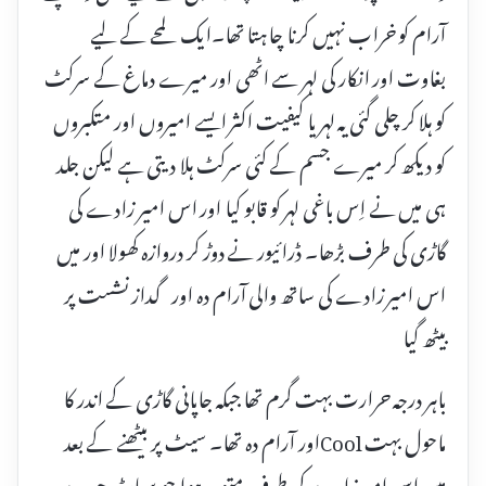
آرام کو خراب نہیں کرنا چاہتا تھا۔ایک لمحے کے لیے
بغاوت اور انکار کی لہر سے اٹھی اور میرے دماغ کے سرکٹ
کو ہلا کر چلی گئی یہ لہر یا کیفیت اکثر ایسے امیروں اور متکبروں
کو دیکھ کر میرے جسم کے کئی سرکٹ ہلا دیتی ہے لیکن جلد
ہی میں نے اِس باغی لہر کو قابو کیا اور اس امیر زادے کی
گاڑی کی طرف بڑھا۔ ڈرائیور نے دوڑ کر دروازہ کھولا اور میں
اس امیر زادے کی ساتھ والی آرام دہ اور گداز نشست پر
بیٹھ گیا
باہر درجہ حرارت بہت گرم تھا جبکہ جاپانی گاڑی کے اندر کا
ماحول بہت Coolاور آرام دہ تھا۔ سیٹ پر بیٹھنے کے بعد
میں اس امیر زادے کی طرف متوجہ ہوا جو سپاٹ چہرے