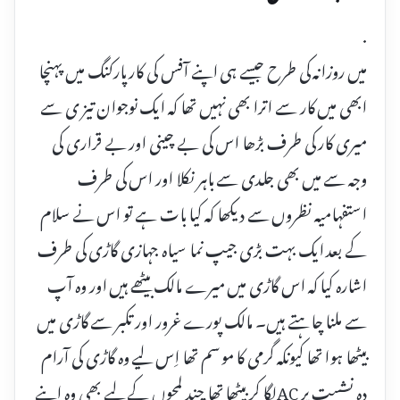
.
میں روزانہ کی طرح جیسے ہی اپنے آفس کی کار پارکنگ میں پہنچا
ابھی میں کار سے اترا بھی نہیں تھا کہ ایک نوجوان تیز ی سے
میری کار کی طرف بڑھا اس کی بے چینی اور بے قراری کی
وجہ سے میں بھی جلدی سے باہر نکلا اور اس کی طرف
استفہامیہ نظروں سے دیکھا کہ کیا بات ہے تو اس نے سلام
کے بعد ایک بہت بڑی جیپ نما سیاہ جہازی گاڑی کی طرف
اشارہ کیا کہ اس گاڑی میں میرے مالک بیٹھے ہیں اور وہ آپ
سے ملنا چاہتے ہیں۔ مالک پورے غرور اور تکبر سے گاڑی میں
بیٹھا ہوا تھا کیونکہ گرمی کا موسم تھا اِس لیے وہ گاڑی کی آرام
دہ نشست پر ACلگا کر بیٹھا تھا چند لمحوں کے لیے بھی وہ اپنے