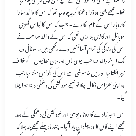
تھا۔ مجھے بھی وہ ڈرا دھمکا کر یہ چاہ رہا تھا کہ اس کا والد سارا
کاروبار اس کے نام لگا دے۔ جب کہ اس کا لباس گھڑی
موبائل اور گاڑی بتا رہی تھی کہ اس کے والد صاحب نے
اس کی زندگی کی تمام آسائشیں دے رکھی ہیں۔ وہ کافی دیر
تک اپنے والد صاحب بیوی ماں اور بہن بھائیوں کے خلاف
زہر اگلتا رہا اور میں خاموشی سے اس کی بکواس سنتا رہا جب
وہ اپنی بھڑاس نکال چکا تو مجھے خود کشی کی دھمکی دیتا ہوا چلا
گیا۔
اِس امیر زادے کا رونا مایوسی اور خود کشی کی دھمکی کے بعد
مجھے اپنے گاں کا وہ پہلوان یاد آگیا۔ چند ماہ پہلے مجھے پتہ چلا کہ