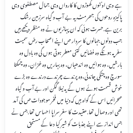
ہے وہی اونٹوں گھوڑوں کا کارواں وہی جمال مصطفوی وہی
پاکیزہ روحوں کی جھرمٹ.یہ بے آب و گیاہ سرزمین رشک
برین ہے.حسرت ہوئی کہ ان پہاڑیوں نے وہ منظر دیکھے ہیں
جب دونوں جہانوں کا سردار ص اپنے اصحاب رض سمیت
سفر پہ ہونگے وہ فضائیں کتنی معطر ہوتی ہوں گی وہ بادل وہ
بارشیں، وہ ہوائیں وہ اندھیاں، وہ بہاریں وہ خزان، وہ چمکتا
سورچ وہ چٹکی چاندنی،وہ پرندے چرندے درندے وہ بڑے
خوش قسمت ہوئے ہوں گے یہ نیلا گگن اور بے آب و گیاہ
صحرائیں اس کے گواہ ہیں کہ دنیا میں فخر موجودات ص کی آمد
تھی اور وصال تھا.عقیدت کا سفر سراپا احساس تھا.جس نے
جس انداز سے اپنے جذبات کو شیر کیا دعا کے مستحق