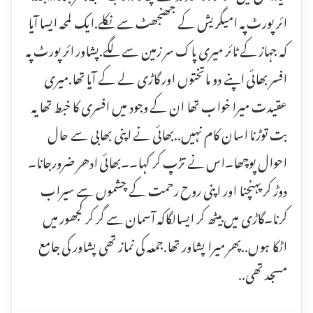
ائر پورٹ پہ امیگریش کے جھنجھٹ سے نکلے.ایک لمحہ ایسا آیا
کہ جہاز کے ٹائر میری پاک سر زمین سے لگے.پشاور ائر پورٹ پہ
افسر بھائی اپنے دو ماتختوں اور گاڑی لے کے آیا تھا.میری
عقیدت میرا خواب تھا ان کے وجود میں افسری کا خبط تھا یہ
بت توڑنا اسان کام نہیں..بھائی نے اپنی بھابی سے حال
احوال پوچھا۔اس نے تڑپ کر کہا۔۔بھائی ادھر ضرورجانا۔
دوڑ کر پہنچنا اور اپنی روح رحمت کے چشموں سے سیراب
کرنا۔گاڑی میں بیٹھ کر ایسالگاکہ آسمان سے گر کر کجھور میں
اٹکا ہوں..پھر میرا پشاور تھا.جمعہ کی نماز تھی پشاور کی جامع
مسجد تھی..