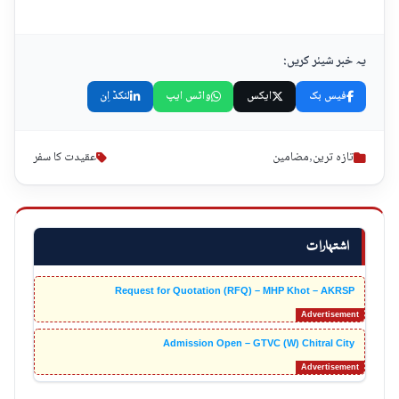
یہ خبر شیئر کریں:
فیس بک
ایکس
واٹس ایپ
لنکڈ اِن
تازہ ترین
,
مضامین
عقیدت کا سفر
اشتہارات
Request for Quotation (RFQ) – MHP Khot – AKRSP
Admission Open – GTVC (W) Chitral City