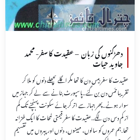
دھڑکنوں کی زبان – عقیدت کا سفر- محمد
جاوید حیات
عقیدت کا سفر بیس دن کا تھا مگر اگلے پچھلے دنوں کو ملا کر
تقریبا تئس دن بن گئے..پاسپورٹ بنانے سے لے کر جہاز میں
سوار ہونے..پھر جہاز سے اتر کر جائے سکونت پہنچنے تک کم
از کم دس دن لگے..عقیدت کا سفر قیمتی لمحات کا ایک خزانہ
تھا.ہم عمروں کو سالوں، مہینوں، دنوں اور پہروں میں تقسیم