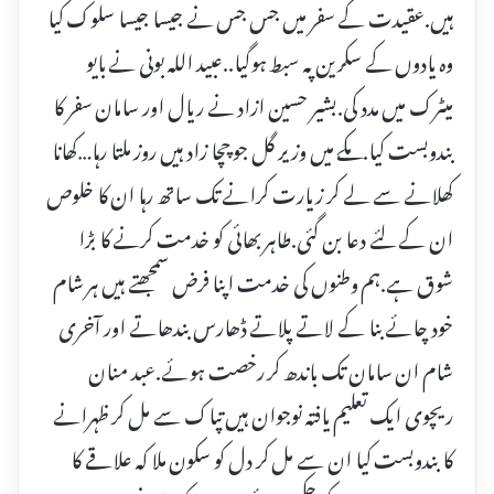
ہیں.عقیدت کے سفر میں جس جس نے جیسا جیسا سلوک کیا
وہ یادوں کے سکرین پہ سبط ہوگیا..عبید اللہ بونی نے بایو
میٹرک میں مدد کی.بشیر حسین ازاد نے ریال اور سامان سفر کا
بندوبست کیا.مکے میں وزیر گل جو چچا زاد ہیں روز ملتا رہا…کھانا
کھلانے سے لے کر زیارت کرانے تک ساتھ رہا ان کا خلوص
ان کے لئے دعا بن گئی.طاہر بھائی کو خدمت کرنے کا بڑا
شوق ہے.ہم وطنوں کی خدمت اپنا فرض سمجھتے ہیں ہر شام
خود چائے بنا کے لاتے پلاتے ڈھارس بندھاتے اور آخری
شام ان سامان تک باندھ کر رخصت ہوئے.عبد منان
ریچوی ایک تعلیم یافتہ نوجوان ہیں تپاک سے مل کر ظہرانے
کا بندوبست کیا ان سے مل کر دل کو سکون ملا کہ علاقے کا