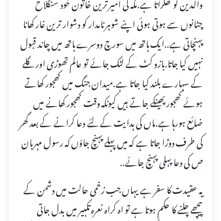
والدین کو ٹھکراتا ہے.مکہ کی امیر ترین خاتون خود سنگلاخ
چٹانوں سے ہوتی ہوئی اپنے شوہر نامدار کو دشوار ترین غار کھانا
پہنچاتی ہے..ایک ہاتھ میں سورچ دوسرے ہاتھ میں چاند قبول
نہیں کیا جاتا.بازو کٹ کے لٹک جائے تو عالم تھوڑی اور گلے
کے سہارے بلند کیا جاتا ہے.میدان جنگ میں کھجور کھاتے
ہوئے کھجور پھینکے جاتے ہیں کیونکہ وقت کھجور کھانے میں
ضائع ہورہا ہے.ماں کی ہدایت کے لئے دعا کرانے کے بعد گھر
کی طرف دوڑا جاتا ہے کہ میں پہلے پہنچ جاؤں کہ رسول مہربان
ص کی دعا پہلی پہنچ جائے..
یہ عقیدت کا سفر ہے یہاں جب زخمی حالت میں دشمن کے
پیچھے چلنے کا حکم ہوتا ہے تو اہ کراہ نعرہ تکبیر میں بدل جاتی