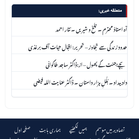
متعلقہ خبریں:
آہ استاذ محترم ۔ تلخ و شیریں ۔ نثار احمد
حدود زندگی سے تجاوز – تحریر: اقبال حیات آف برغذی
بچے؛جنت کے پھول – از:ڈاکٹر ساجد خاکوانی
داد بیداد ۔ بُلُلِ ہزار داستان ۔ ڈاکٹر عنا یت اللہ فیضی
تصاویر میں موسم
ہمیں لکھئیے
ہماری بابت
صفحہ اول