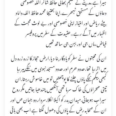
ہیرا ہے.مدینے کے حکیم بھائی حافظ شاکر اللہ خصوصی
دعاؤں کے مستحق ٹہھرے.اپنا بھتیجا محمد حافظ اللہ،داماد
بیٹے ریاض اور امتیاز اپنی خصوصی اور بے لوث محبت کے
اظہار میں آگے رہے..عقیدت کے سفر میں پروفیسر
فیاض،ماں جی اور بہن جی ساتھ تھیں
ان کی محبتوں نے سفر کو یادگار بنا دیا.ارض حجاز کا زرہ زرہ دل
میں اتر رہا تھا.حدود حرم اور حدود مسجد نبوی میں ننگے پیر رہا
کبھی بیگم ننگے پاؤں چلنے کا پوچھتیں تو میں خاموش رہتا.ان
تپتی صحراؤں کی خاک سرما تھی آنکھیں چندھیا جاتیں مگر روح
سیراب ہوجاتی.میدان بدر کو اکیلا نکلا.سردار دو جہان ص اور
ان کے صحابہ رض کے پاؤں کی دھول لگتا ہے اب بھی باقی