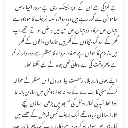
ہے کھڑکی سے ان کے اوپر پھینک رہی ہے سرور انبیاء ص
خاموشی سے گزر رہے ہیں وہ دروازہ کعبہ شریف کا موجود ہے
جہان ص سرکار دوجہان ص کعبے میں داخل ہوتے تھے.اپ
گھر کے ارد گرد چچاؤں کے گھر ہیں خاندان والوں کے گھر
ہیں..زمزم کا کنواں ہے صفاء مرواء کا منظر ہے دور دارالرقم
ہے پھر وقت کی بے وفائی تھی جدہ کے لیے نکلنا تھا..
اپنے بھائی وزیر بلایا رخصت لیا اور دل اس منظر کے حوالہ
کرکے مٹی کا بت لے کے روانہ ہوا.ہوٹل میں سامان باندھا
ہوا تھا.ظہر کی نماز ہوٹل کی مسجد میں پڑھی..سامان نیچے
اتارا.سامان زیادہ تھے ایک بریف کیس فیاض کے حصے میں
آیا..بس میں سوار ہو کر درد سے پکارا..رب کعبہ پھر بلانا…جدہ