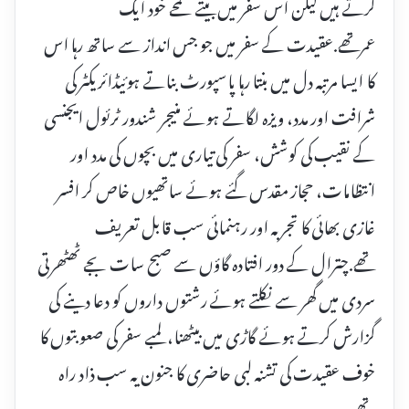
کرتے ہیں لیکن اس سفر میں بیتے لمحے خود ایک
عمرتھے.عقیدت کے سفر میں جو جس انداز سے ساتھ رہا اس
کا ایسا مرتبہ دل میں بنتا رہا پاسپورٹ بناتے ہوئیڈائریکٹر کی
شرافت اور مدد، ویزہ لگاتے ہوئے منیجر شندور ٹرئول ایجنسی
کے نقیب کی کوشش، سفر کی تیاری میں بچوں کی مدد اور
انتظامات، حجاز مقدس گئے ہوئے ساتھیوں خاص کر افسر
غازی بھائی کا تجربہ اور رہنمائی سب قابل تعریف
تھے.چترال کے دور افتادہ گاؤں سے صبح سات بجے ٹھٹھرتی
سردی میں گھر سے نکلتے ہوئے رشتوں داروں کو دعا دینے کی
گزارش کرتے ہوئے گاڑی میں بیٹھنا، لمبے سفر کی صعوبتوں کا
خوف عقیدت کی تشنہ لبی حاضری کا جنون یہ سب ذاد راہ
تھے.