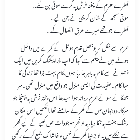
قطرے حرم کے پختہ فرش پہ گرے موتی بن گئے..
موتی سمجھ کے شان کریمی نے چن لیے..
قطرے جو تھے میرے عرق انفعال کے…
حرم سے نکل کر بوجھل قدم ہوٹل کے کمرے میں داخل
ہوئے.میں نے بیگم سے کہا کہ اپ ذرا پیکنگ کریں میں ایک
چھوٹے سے کام پہ باہر جا رہا ہوں.کام بہت بڑا تھا زندگی کا
مہا کام..عقیدت کی ایسی منزل جو واقع میں منزل تھی..سر
جھکائے سوئے حرم روانہ ہوا سیدھا اس پختہ فرش پہ پہنچا جو
سرکار دوجہان ص کے گھر کے سامنے تھا.انکھیں اس مکان
رشک جنت پہ ٹکا دیا. یہ لو فخر موجودات ص کعبے کے لیے گھر
سے نکلے ہیں یہ لو بڑھیا گھر کے خس و خاشاک جمع کرکے رکھی