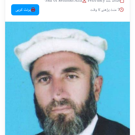
•
Saif Ur Rehman Aziz
•
February 22, 2026
7 منٹ پڑھنے کا وقت
پرنٹ کریں