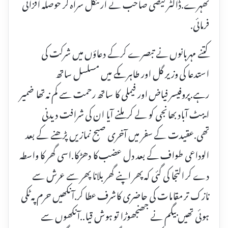
ٹھہرے.ڈاکٹر فیضی صاحب نے ارٹئکل سراہ کر حوصلہ افزائی
فرمائی.
کتنے مہربانوں نے تبصرے کرکے دعاؤں میں شرکت کی
استدعا کی وزیر گل اور طاہر مکے میں مسلسل ساتھ
رہے.پروفیسر فیاض اور فیملی کا ساتھ رحمت سے کم نہ تھا ضمیر
ایبٹ آباد بھانجی کو لے کر ملنے آیا ان کی شرافت دیدنی
تھی.عقیدت کے سفر میں آخری صبح نمازیں پڑھنے کے بعد
الوداعی طواف کے بعد دل عضب کا دھڑکا.اسی گھر کا واسطہ
دے کر التجا کی گئی کہ پھر اپنے گھر بلانا پھر سے عرش سے
نازک تر مقامات کی حاضری کاشرف عطا کر.آنکھیں حرم پہ ٹکی
ہوئی تھیں بیگم نے جھنجھوڑا تو ہوش قیا..آنکھوں سے