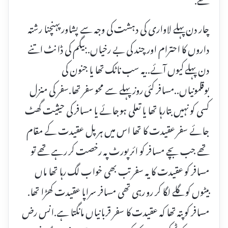
چار دن پہلے لاواری کی دہشت کی وجہ سے پشاور پہنچنا رشتہ
داروں کا احترام اور چند کی بے رخیاں..بیگم کی ڈانٹ اتنے
دن پہلے کیوں آئے..یہ سب ناٹک تھا یا جنون کی
بوقلمونیاں..مسافر کئی روز پہلے سے محو سفر تھا.سفر کی منزل
کسی کو نہیں بتارہا تھا یا تعلی ہوجائے یا مسافر کی حیثیت گھٹ
جائے سفر عقیدت کا تھا اس میں ہر پل عقیدت کے مقام
تھے جب بچے مسافر کو ائر پورٹ پہ رخصت کر رہے تھے تو
مسافر کو عقیدت کا یہ سفر تب بھی خواب لگ رہا تھا ماں
بیٹوں کو گلے لگا کر رو رہی تھی مسافر سراپا عقیدت کھڑا تھا.
مسافر کو پتہ تھا کہ عقیدت کا سفر قربانیاں مانگتا ہے.انس رض