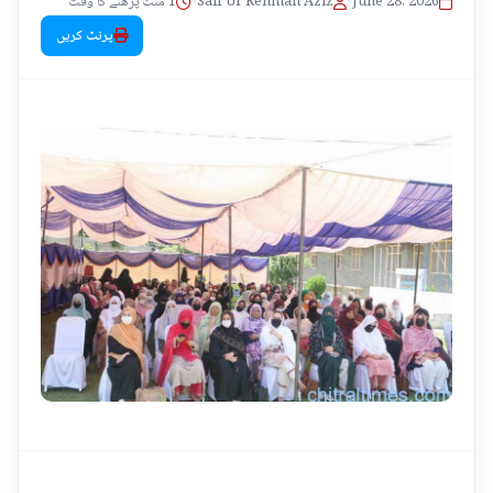
1 منٹ پڑھنے کا وقت
•
Saif Ur Rehman Aziz
•
June 28, 2026
پرنٹ کریں