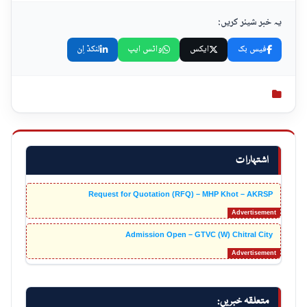
یہ خبر شیئر کریں:
فیس بک
ایکس
واٹس ایپ
لنکڈ اِن
اشتہارات
Request for Quotation (RFQ) – MHP Khot – AKRSP
Admission Open – GTVC (W) Chitral City
متعلقہ خبریں: