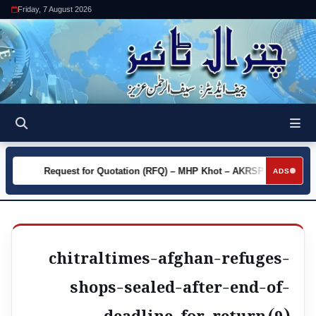
Friday, 7 August 2026
y
Request for Quotation (RFQ) – MHP Khot – AKRSP
Requ
►
►
ADS
chitraltimes-afghan-refuges-
shops-sealed-after-end-of-
deadline-for-return (9)