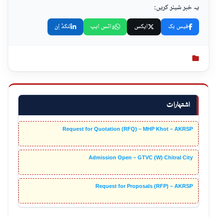
یہ خبر شیئر کریں:
فیس بک
ایکس
واٹس ایپ
لنکڈ اِن
اشتہارات
Request for Quotation (RFQ) – MHP Khot – AKRSP
Admission Open – GTVC (W) Chitral City
Request for Proposals (RFP) – AKRSP