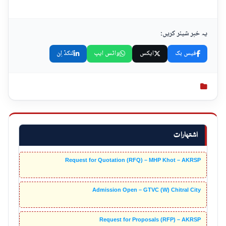
یہ خبر شیئر کریں:
فیس بک
ایکس
واٹس ایپ
لنکڈ اِن
اشتہارات
Request for Quotation (RFQ) – MHP Khot – AKRSP
Admission Open – GTVC (W) Chitral City
Request for Proposals (RFP) – AKRSP