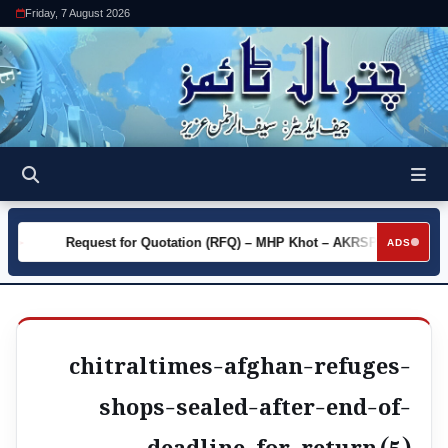
Friday, 7 August 2026
y
Request for Quotation (RFQ) – MHP Khot – AKRSP
Requ
►
►
ADS
chitraltimes-afghan-refuges-
shops-sealed-after-end-of-
deadline-for-return (5)