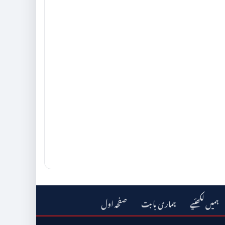
ہمیں لکھئیے
ہماری بابت
صفحہ اول