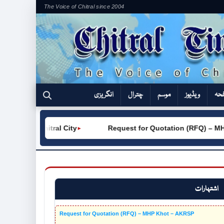
The Voice of Chitral since 2004
فحہ
ویڈیوز
موسم
چترال
انگریزی
VC (W) Chitral City
Request for Quotation (RFQ) – MHP
►
اشتہارات
Request for Quotation (RFQ) – MHP Khot – AKRSP