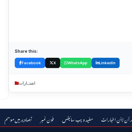
Share this:
Facebook
X
WhatsApp
LinkedIn
اشتہارات
ر اؔن لائن اخبارات
مفید ویب سائیٹس
فون نمبر
تصاویر میں موسم