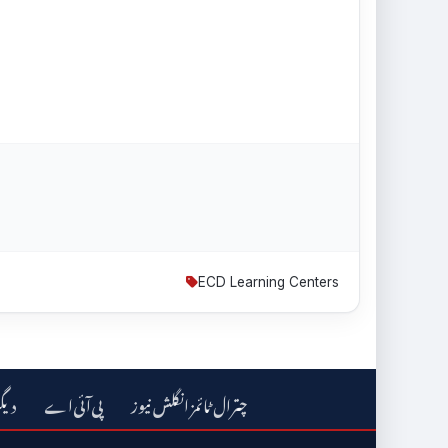
ECD Learning Centers
چترال ٹائمز انگلش نیوز
دیگ