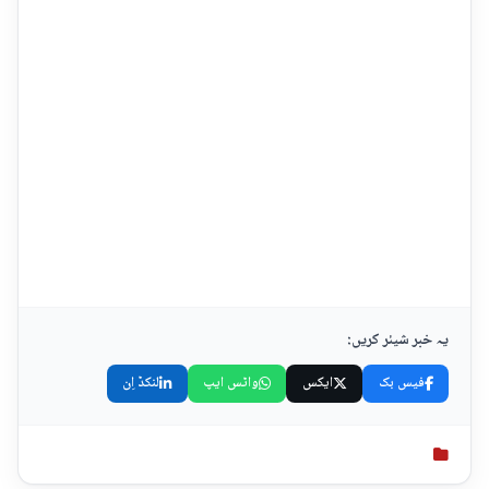
یہ خبر شیئر کریں:
فیس بک
ایکس
واٹس ایپ
لنکڈ اِن