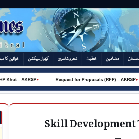
تستان
مضامین
خطوط
شعر و شاعری
کھوار سیکشن‎
خواتین کا ص
HP Khot – AKRSP
Request for Proposals (RFP) – AKRSP
►
►
Skill Development 