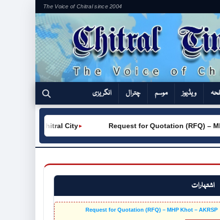
The Voice of Chitral since 2004
فحہ
ویڈیوز
موسم
چترال
انگریزی
GTVC (W) Chitral City
Request for Quotation (RFQ) – M
►
اشتہارات
Request for Quotation (RFQ) – MHP Khot – AKRSP