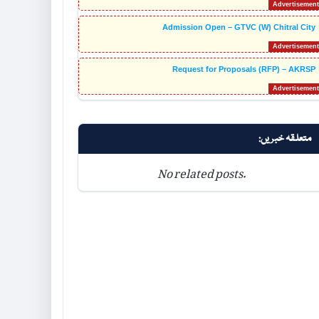
Admission Open – GTVC (W) Chitral City
Request for Proposals (RFP) – AKRSP
متعلقہ خبریں:
No related posts.