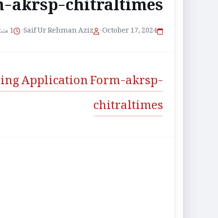
-akrsp-chitraltimes
1 منٹ پڑھنے کا وقت
•
Saif Ur Rehman Aziz
•
October 17, 2024
ning Application Form-akrsp-
chitraltimes