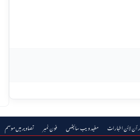
ر اؔن لائن اخبارات
مفید ویب سائیٹس
فون نمبر
تصاویر میں موسم