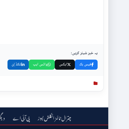
یہ خبر شیئر کریں:
فیس بک
ایکس
واٹس ایپ
لنکڈ اِن
چترال ٹائمز انگلش نیوز
دیگ