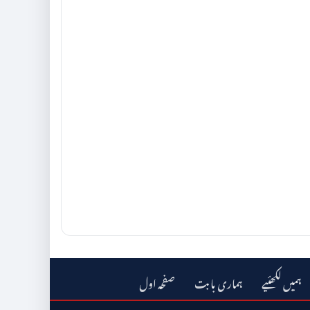
ہمیں لکھئیے
ہماری بابت
صفحہ اول