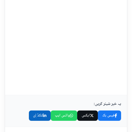
یہ خبر شیئر کریں:
فیس بک
ایکس
واٹس ایپ
لنکڈ اِن