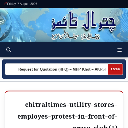
Friday, 7 August 2026
ty
Request for Quotation (RFQ) – MHP Khot – AKRSP
Requ
►
►
ADS
chitraltimes-utility-stores-
employes-protest-in-front-of-
press-club (1)