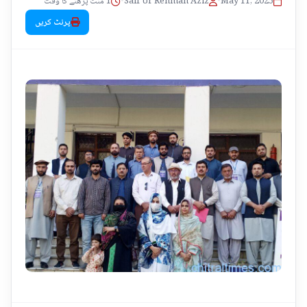
1 منٹ پڑھنے کا وقت
•
Saif Ur Rehman Aziz
•
May 11, 2025
پرنٹ کریں