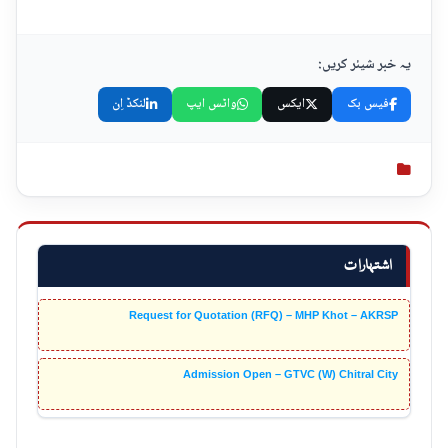
یہ خبر شیئر کریں:
فیس بک
ایکس
واٹس ایپ
لنکڈ اِن
اشتہارات
Request for Quotation (RFQ) – MHP Khot – AKRSP
Admission Open – GTVC (W) Chitral City