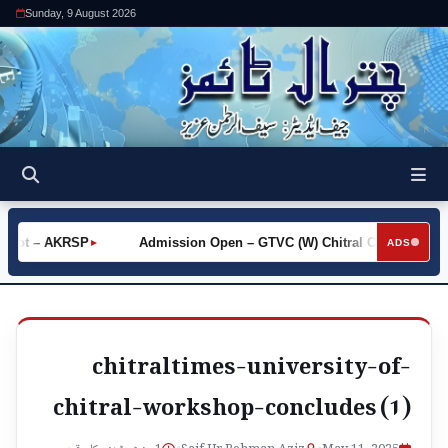
Sunday, 9 August 2026
Khot – AKRSP
Admission Open – GTVC (W) Chitral City
Re
►
►
ADS
chitraltimes-university-of-
chitral-workshop-concludes (1)