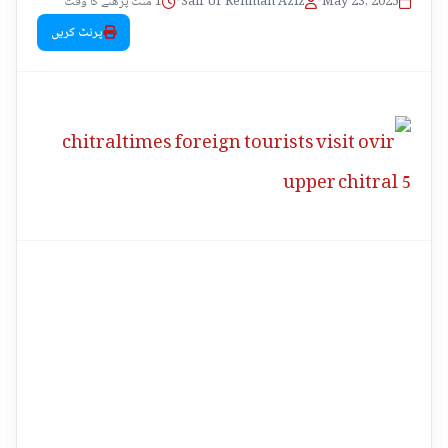
1 منٹ پڑھنے کا وقت
•
Saif Ur Rehman Aziz
•
May 23, 2025
پرنٹ کریں