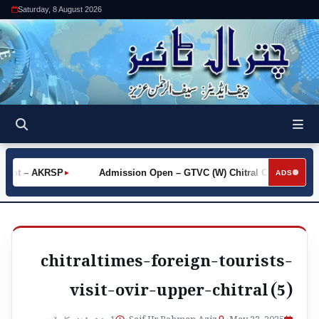
Saturday, 8 August 2026
 Khot – AKRSP
Admission Open – GTVC (W) Chitral City
Re
►
►
ADS
chitraltimes-foreign-tourists-
visit-ovir-upper-chitral (5)