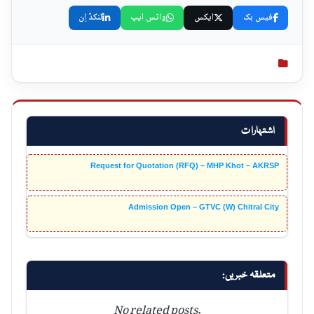
فیس بک
ایکس
واٹس ایپ
لنکڈ اِن
اشتہارات
Request for Quotation (RFQ) – MHP Khot – AKRSP
Admission Open – GTVC (W) Chitral City
متعلقہ خبریں:
No related posts.