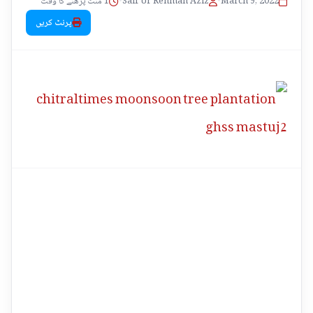
1 منٹ پڑھنے کا وقت
•
Saif Ur Rehman Aziz
•
March 9, 2022
پرنٹ کریں