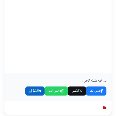
یہ خبر شیئر کریں:
فیس بک
ایکس
واٹس ایپ
لنکڈ اِن