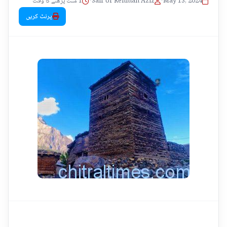
1 منٹ پڑھنے کا وقت
•
Saif Ur Rehman Aziz
•
May 13, 2024
پرنٹ کریں