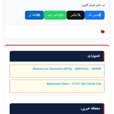
یہ خبر شیئر کریں:
فیس بک
ایکس
واٹس ایپ
لنکڈ اِن
اشتہارات
Request for Quotation (RFQ) – MHP Khot – AKRSP
Admission Open – GTVC (W) Chitral City
متعلقہ خبریں: