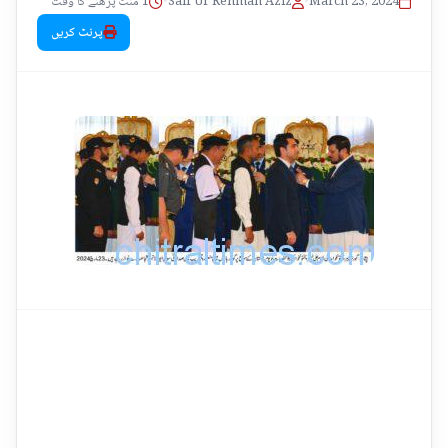
1 منٹ پڑھنے کا وقت
•
Saif Ur Rehman Aziz
•
March 23, 2024
پرنٹ کریں