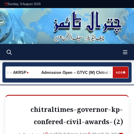
Sunday, 9 August 2026
Khot – AKRSP
Admission Open – GTVC (W) Chitral City
Re
►
►
ADS
chitraltimes-governor-kp-
confered-civil-awards- (2)