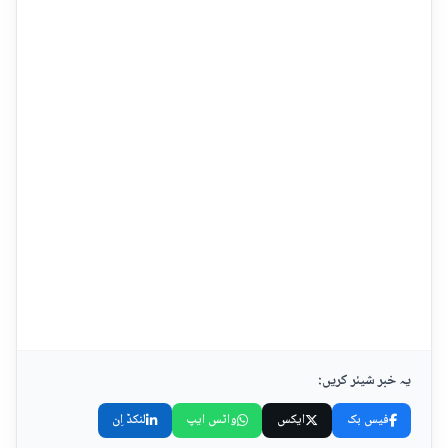
یہ خبر شیئر کریں:
فیس بک
ایکس
واٹس ایپ
لنکڈ اِن