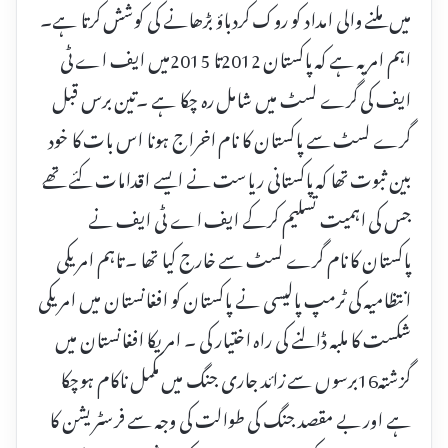
میں ملنے والی امداد کو روک کردباؤ بڑھانے کی کوشش کرتا ہے۔
اہم امر یہ ہے کہ پاکستان 2012تا 2015میں ایف اے ٹی
ایف کی گرے لسٹ میں شامل رہ چکا ہے ۔تین برس قبل
گرے لسٹ سے پاکستان کا نام اخراج ہونا اس بات کا خود
بین ثبوت تھا کہ پاکستانی ریاست نے ایسے اقدامات کئے تھے
جس کی اہمیت تسلیم کرکے ایف اے ٹی ایف نے
پاکستان کا نام گرے لسٹ سے خارج کیا تھا ۔ تاہم امریکی
انتظامیہ کی ٹرمپ پالیسی نے پاکستان کو افغانستان میں امریکی
شکست کا ملبہ ڈالنے کی راہ اختیار کی ۔ امریکا افغانستان میں
گزشتہ16برسوں سے زائد جاری جنگ میں مکمل ناکام ہوچکا
ہے اور بے مقصد جنگ کی طوالت کی وجہ سے فرسٹریشن کا