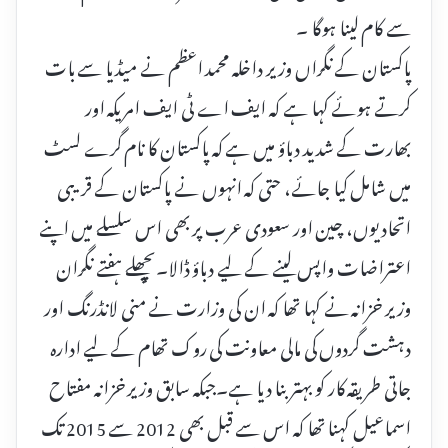
سے کام لینا ہوگا ۔
پاکستان کے نگراں وزیر داخلہ محمد اعظم نے میڈیا سے بات
کرتے ہوئے کہا ہے کہ ایف اے ٹی ایف امریکہ اور
بھارت کے شدید دباؤ میں ہے کہ پاکستان کا نام گرے لسٹ
میں شامل کیا جائے، حتی کہ انہوں نے پاکستان کے قریبی
اتحادیوں، چین اور سعودی عرب پر بھی اس سلسلے میں اپنے
اعتراضات واپس لینے کے لیے دباؤ ڈالا۔پچھلے ہفتے نگران
وزیر خزانہ نے کہا تھا کہ ان کی وزارت نے منی لانڈرنگ اور
دہشت گردوں کی مالی معاونت کی روک تھام کے لیے ادارہ
جاتی طریقہ کار کو بہتر بنا دیا ہے۔جبکہ سابق وزیر خزانہ مفتاح
اسماعیل کہنا تھا کہ اس سے قبل بھی 2012 سے 2015 تک