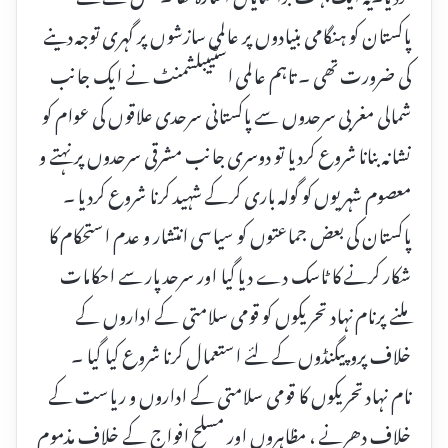
پاکستان کو ہنگامی بنیادوں پر عالمی سازشوں پر گہری توجہ دینے
کی ضرورت تھی ۔ تاہم عالمی اسٹییبلشمنٹ نے ایک جانب
شمالی مغربی سرحدوں سے پاکستانی سرحدی علاقوں کی عوام کو
نشانہ بنانا شروع کردیا تو دوسری جانب مشرقی سرحدوں پر نہتے و
معصوم شہریوں کو گولہ باری کرکے شہید کرنا شروع کردیا ۔
پاکستان کی بعض جماعتوں کو سیاسی انتشار و عدم استحکام کا
شکار کرنے کا ٹاسک دے دیا گیا اور سرحد پار سے احکامات
ملنے پرنام نہاد تحریکوں کو قومی سلامتی کے اداروں کے
خلاف پروپیگنڈوں کے لئے استعمال کرنا شروع کیا گیا ۔
نام نہاد تحریکوں کا قومی سلامتی کے اداروں و ریاست کے
خلاف دھرنے ، مظاہروں اور مسلح افواج کے خلاف مذموم