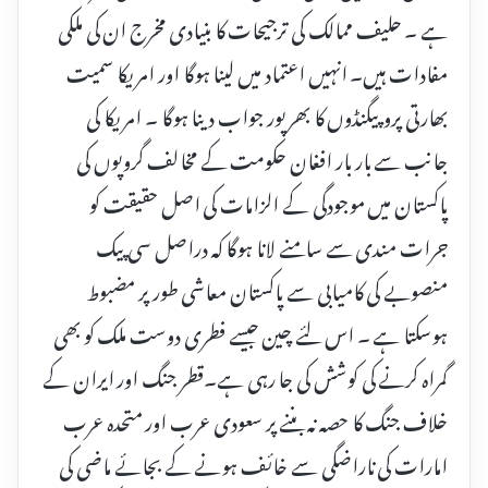
ہے ۔ حلیف ممالک کی ترجیحات کا بنیادی مخرج ان کی ملکی
مفادات ہیں۔ انہیں اعتماد میں لینا ہوگا اور امریکا سمیت
بھارتی پروپیگنڈوں کا بھرپور جواب دینا ہوگا ۔ امریکا کی
جانب سے بار بار افغان حکومت کے مخالف گروپوں کی
پاکستان میں موجودگی کے الزامات کی اصل حقیقت کو
جرات مندی سے سامنے لانا ہوگا کہ دراصل سی پیک
منصوبے کی کامیابی سے پاکستان معاشی طور پر مضبوط
ہوسکتا ہے ۔ اس لئے چین جیسے فطری دوست ملک کو بھی
گمراہ کرنے کی کوشش کی جا رہی ہے۔قطر جنگ اور ایران کے
خلاف جنگ کا حصہ نہ بننے پر سعودی عرب اور متحدہ عرب
امارات کی ناراضگی سے خائف ہونے کے بجائے ماضی کی