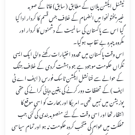
نیشنل ایکشن پلان کے مطابق ( سابق) فاٹا کے صوبہ
خیبرپختونخوا میں انضمام کے خلاف جس قسم کا کردار ادا کیا
گیا اس سے پاکستان کی سا لمیت کے دشمنوں کا کردار اور
مکروہ چہرہ بے نقاب ہوگیا۔
اس وقت پاکستان میں محدود اختیارات رکھنے والی ایک ایسی
نگراں حکومت موجود ہے جو دہشت گردی کے خلاف جنگ
کے حوالے سے فنانشل ایکشن ٹاسک فورس ( ایف اے ٹی
ایف ) کے تحفظات دور کرنے کی یقین دہانی کرانے کی حتمی
پوزیشن میں نہیں تھی۔ امریکا اور بھارت کو اسی موقع کا
انتظار تھا اور اسی وقت کے لئے منصوبہ بندی کی گئی جب
مملکت میں عوام کی منتخب کردہ حکومت نہ ہو اور تمام سیاسی