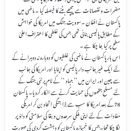
مضمرات و نقصانات سے پیچھے ہٹنے کا فیصلہ کیا ۔ ماضی میں
پاکستان نے افغان ۔سوویت جنگ میں امریکا کی خواہش
کے مطابق پالیسی بنائی تھی جس کی غلطی کا اعتراف اعلیٰ
سطح پر کیا جا چکا ہے ۔
اس بارپاکستان نے ماضی کی غلطیوں کو دوبارہ نہ دوہرانے کے
لئے ایک غیر جانب دار پالیسی کو اپنایا اور امریکا کی جانب
سے چین اور ایران میں ’’ جہاد ‘‘ کے نام پر نئی جنگ کے
لئے مسلح جتھوں کی حمایت کرنے سے انکار کردیا۔ پاکستان
78کے بعد امریکا کا سب سے بڑا جنگی اتحاد بن کر امریکی
مفادات کے لئے اپنی ملکی سرحدوں و بقا کی سلامتی کو داؤ پر
لگا چکا تھا۔جس کا خمیازہ پاکستان کو دہشت گردی کی صورت