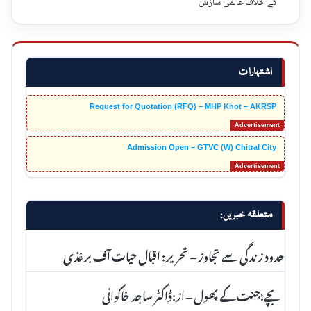
کے خلاف عالمی سازش
اشتہارات
Request for Quotation (RFQ) – MHP Khot – AKRSP
Admission Open – GTVC (W) Chitral City
متعلقہ خبریں:
حدود زندگی سے تجاوز – تحریر: اقبال حیات آف برغذی
بچے؛جنت کے پھول – از:ڈاکٹر ساجد خاکوانی