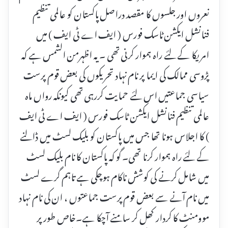
نعروں اور جلسوں کا مقصد دراصل پاکستان کو عالمی تنظیم
فنانشل ایکشن ٹاسک فورس ( ایف اے ٹی ایف ) میں
امریکا کے لئے راہ ہموار کرنی تھی ۔ یہ اظہرمن الشمس ہے کہ
پڑوسی ممالک کی ایما پر نام نہاد تحریکوں کی بعض قوم پرست
سیاسی جماعتیں اس لئے حمایت کررہی تھی کیونکہ رواں ماہ
عالمی تنظیم فنانشل ایکشن ٹاسک فورس ( ایف اے ٹی ایف
) کا اجلاس ہونا تھا جس میں پاکستان کو بلیک لسٹ میں ڈالنے
کے لئے راہ ہموار کرنا تھی۔ گو کہ پاکستان کا نام بلیک لسٹ
میں شامل کرنے کی کوشش ناکام ہوچکی ہے تاہم گرے لسٹ
میں نام آنے سے بعض قوم پرست جماعتوں ، ان کی نام نہاد
موومنٹ کا کردار کھل کر سامنے آچکا ہے۔خاص طور پر