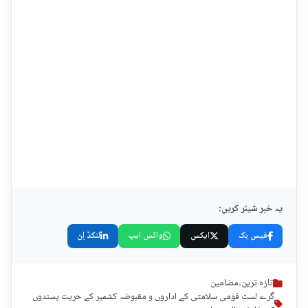
یہ خبر شیئر کریں:
فیس بک
ایکس
واٹس ایپ
لنکڈ اِن
تازہ ترین
,
مضامین
گرے لسٹ قومی سلامتی کے اداروں و مقبوضہ کشمیر کے حریت پسندوں