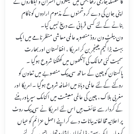
کا سلسلہ جاری رکھا جس میں سینکڑوں افسران و اہلکاروں نے
اپنی جان کی دے کر دشمنوں کے مذموم ارادوں کو ناکام
بنانے کے لئے کسی قربانی سے دریغ نہیں کیا۔
ون بیلٹ ون روڈ منصوبہ عالمی معاشی منظر نامے میں ایک
بہت بڑا گیم چینجر بن کر امریکا ، افغانستان اور بھارت
سمیت کئی ممالک کی آنکھوں میں کھٹکنا شروع ہوگیا ۔
پاکستان کو چین کے ساتھ سی پیک منصوبے میں تعاون کو
روکنے کے لئے عالمی دباؤ میں اضافہ شروع ہوگیا ۔ امریکا اور
مغربی بلاک ، چین کی عالمی معیشت میں اکنامک سپر پاور بننے
کے کردار سے خائف ہیں اس لئے امریکا نے سی پیک روٹ
پر اعلانیہ مخالفانہ بیانات دے کر اپنے اصل عزائم کو عیاں
کردیا۔یہ ایک بہت بڑا نمایاں اشارہ تھا ۔ جس کے لئے