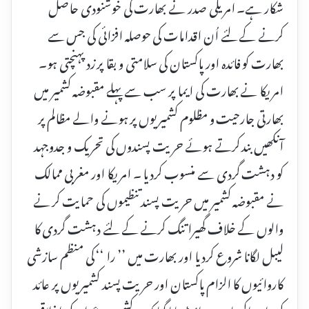
شکار ہے۔ امریکی صدر نے بھارت کی خوشنودی حاصل
کرنے کے لئے اُن اقدامات کی حوصلہ افزائی کی جس سے
بھارت کو فائدہ اور پاکستان کی سلامتی و بقا پر زد پہنچتی ہو۔
امریکا نے بھارت کی ایما پر سب سے پہلے مقبوضہ کشمیر میں
بھارتی جارحیت و مظلوم کشمیریوں پر ہونے والے مظالم پر
آنکھیں بند کرتے ہوئے حریت پسندوں کی تحریک و جدوجہد
کو دہشت گردی سے منسوب کردیا ۔ امریکا اور مغربی ممالک
نے مقبوضہ کشمیر میں حریت پسند تنظیموں کی حمایت کر نے
والوں کے خلاف گھیرا تنگ کرنے کے لئے دہشت گردی کا
لیبل لگانا شروع کردیا اور بھارت میں ’’ را ‘‘ کی منظم سازشی
کاروائیوں کا الزام پاکستان اور حریت پسند کشمیریوں پر عائد