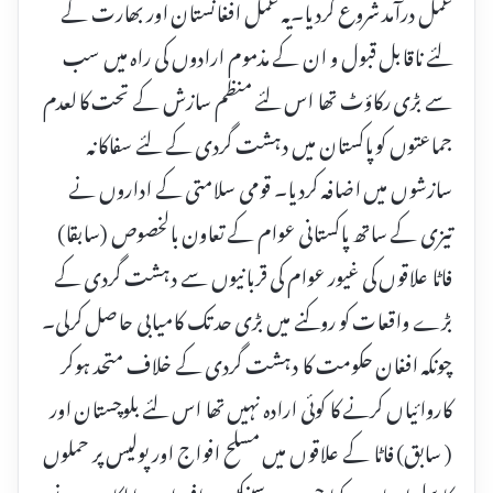
عمل درآمد شروع کردیا۔یہ عمل افغانستان اور بھارت کے
لئے ناقابل قبول و ان کے مذموم ارادوں کی راہ میں سب
سے بڑی رکاؤٹ تھا اس لئے منظم سازش کے تحت کالعدم
جماعتوں کو پاکستان میں دہشت گردی کے لئے سفاکانہ
سازشوں میں اضافہ کردیا۔ قومی سلامتی کے اداروں نے
تیزی کے ساتھ پاکستانی عوام کے تعاون بالخصوص (سابقا)
فاٹا علاقوں کی غیور عوام کی قربانیوں سے دہشت گردی کے
بڑے واقعات کو روکنے میں بڑی حد تک کامیابی حاصل کرلی۔
چونکہ افغان حکومت کا دہشت گردی کے خلاف متحد ہوکر
کاروائیاں کرنے کا کوئی ارادہ نہیں تھا اس لئے بلوچستان اور
( سابق) فاٹا کے علاقوں میں مسلح افواج اور پولیس پر حملوں