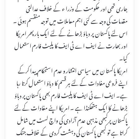
جاری تھی اور حکومت کے وزرا ء کے خلاف عدالتی
مقدمات کی وجہ سے کئی اہم معاملات میں توجہ منقسم ہوئی ۔
اس لئے پاکستان پر دباؤ بڑھانے کے لئے ایک بار پھر امریکا
اور بھارت نے ایف اے ٹی ایف کا پلیٹ فارم استعمال
کیا۔
امریکا پاکستا ن میں سیاسی انتشار و عدم استحکام پیدا کرکے
اپنے فروعی مفادات کے لئے ہر قسم کا دباؤ استعمال کرتا رہا
ہے۔ ایف اے ٹی ایف کا پلیٹ فارم بھی پاکستان پر دباؤ
بڑھانے کا ایک ہتھکنڈا ہے ۔ امریکا اپنے مفادات کے لئے
پاکستان پر کبھی مذہبی عدم آزادی کی واچ لسٹ میں شامل
کراتا ہے تو کبھی پاکستان کی دہشت گردی کے خلاف جنگ