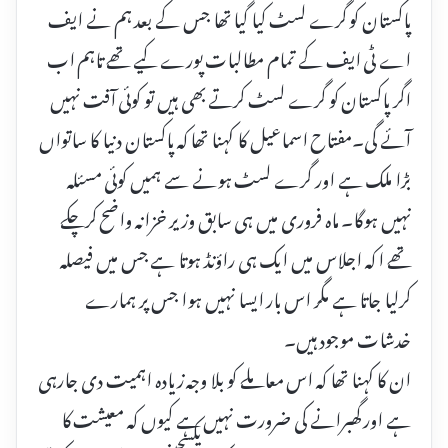
پاکستان کو گرے لسٹ کیا گیا تھا جس کے بعد ہم نے ایف
اے ٹی ایف کے تمام مطالبات پورے کیے تھے تاہم اب
اگر پاکستان کو گرے لسٹ کرتے بھی ہیں تو کوئی آفت نہیں
آئے گی۔مفتاح اسماعیل کا کہنا تھا کہ پاکستان دنیا کا ساتواں
بڑا ملک ہے اور گرے لسٹ ہونے سے ہمیں کوئی مسئلہ
نہیں ہوگا۔ ماہ فروری میں ہی سابق وزیر خزانہ واضح کرچکے
تھے ا کہ اجلاس میں ایک ہی راؤنڈ ہوتا ہے جس میں فیصلہ
کرلیا جاتا ہے مگر اس بار ایسا نہیں ہوا جس پر ہمارے
خدشات موجود ہیں۔
ان کا کہنا تھا کہ اس معاملے کو بلا وجہ زیادہ اہمیت دی جارہی
ہے اور گھبرانے کی ضرورت نہیں ہے کیوں کہ معیشت کا