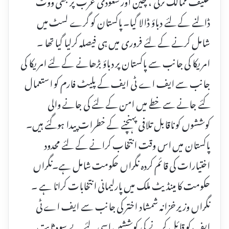
حلیف ممالک ترکی ، چین اور سعودی عرب پر بھی ووٹ
ڈالنے کے لئے دباؤ ڈالا گیا۔ پاکستان کو گرے لسٹ میں
شامل کرنے کے لئے فروری میں ہی فیصلہ کرلیا گیا تھا ۔
امریکا کی جانب سے پاکستان پر دباؤ بڑھانے کے لئے امریکا کی
جانب سے ایف اے ٹی ایف کے پلیٹ فارم کو استعمال
کئے جانے سے خطے میں امن کے لئے کی جانے والی
کوششوں کو ناقابل تلافی پہنچنے کے خطرات پیدا ہوگئے ہیں۔
پاکستان میں اس وقت انتخاب کرانے کے لئے محدود
اختیارات کی قائم کردہ نگراں حکومت شامل ہے۔نگراں
حکومت کا مینڈیٹ ملک میں پارلیمانی انتخابات کرانا ہے ۔
نگراں وزیر خزانہ شمشاد اختر کی جانب سے ایف اے ٹی
ایف کو قائل کرنے کی کوششیں اسی لئے بے سود ثابت