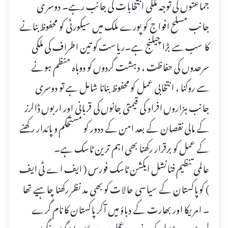
جماعتوں کی توجہ ملکی انتخابات کی جانب رہے۔ دوسر ی
جانب مسلح افواج کو پورے ملک میں سیکورٹی کو محفوظ بنانے
کا سب سے بڑا چیلنج ہے۔ریاست کو تین اطراف کی ملکی
سرحدوں کی حفاظت ، دہشت گردوں کو دوباہ منظم ہونے
سے روکنا ، انتخابی عمل کو محفوظ بنانا شامل ہے تو دوسری
جانب ہزاروں افراد کی قیمتی جانوں کی قربانی اور اربوں ڈالرز
کے مالی نقصان کے بعد امن کے ددور کو مستحکم و پائدار رکھنے
کے عمل کو برقرار رکھنا بھی اہم ترین ٹاسک ہے۔
عالمی تنظیم فنانشل ایکشن ٹاسک فورس ( ایف اے ٹی ایف
) کو پاکستان کے سیاسی حالات کو بھی مد نظر رکھنا چاہیے تھا
۔ امریکا اور بھارت کے دباؤ میں آکر پاکستان کا نام گرے