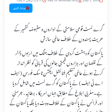
July 1, 2018
•
Saif Ur Rehman Aziz
•
17 منٹ پڑھنے کا وقت
پرنٹ کریں
گرے لسٹ قومی سلامتی کے اداروں و مقبوضہ کشمیر کے
حریت پسندوں کے خلاف عالمی سازش
پاکستان کو دہشت گردی کے خلاف جنگ میں اربوں ڈالر
کے نقصان اور ہزاروں قیمتی جانوں کی قربانی کو نظر انداز
کرتے ہوئے عالمی تنظیم فنانشل ایکشن ٹاسک فورس ( ایف
اے ٹی ایف ) نے پاکستان کو گرے لسٹ میں شامل کردیا
ہے۔مغربی ابلاغ کے مطابق جہاں امریکا ، برطانیہ ، جرمنی
اور فرانس نے پاکستان کے خلاف ووٹ دیا بلکہ پاکستان کے