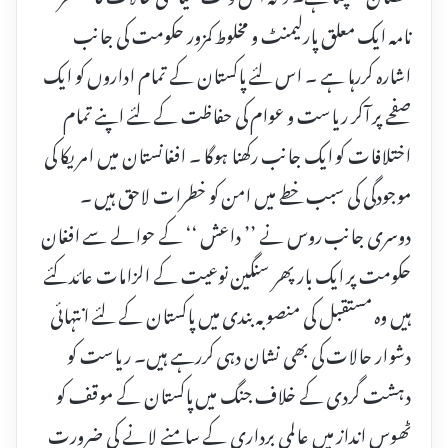
نامہ ایک معلق پارلیمنٹ و مخلوط کمزور حکومت کی جانب
اشارہ کررہا ہے ۔ اس لئے پاکستان کے تمام اداروں کو ایک
صفحے پر آکر ریاست و عوام کی حفاظت کے لئے اپنے تمام
اختلافات کو ایک جانب رکھنا ہوگا ۔ افغانستان میں امریکا کی
موجودگی کی سبب خطے میں امن کو خطرات لاحق ہیں ۔
دوسری جانب روس نے ’’ داعش ‘‘ کے حوالے سے افغان
حکومت پر ایک بار پھر سنگین نوعیت کے الزامات عائد کئے
ہیں وہ مستقبل کی منصوبہ بندی میں پاکستان کے لئے انتہائی
دشوار حالات کی بھی نشان دہی کررہے ہیں۔ ریاست کو
دہشت گردی کے خلاف جنگ میں پاکستان کے موقف کو
ٹھوس انداز میں عالمی برداری کے سامنے لانے کی ضرورت