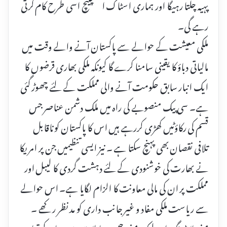
پہیہ چلتا رہیگا اور ہماری اسٹاک ایکسچینچ اسی طرح کام کرتی
رہے گی۔
ملکی معیشت کے حوالے سے پاکستان آنے والے وقت میں
مالیاتی دباؤ کا یقینی سامنا کرے گا کیونکہ ملکی بھاری قرضوں کا
ایک انبار سابق حکومت آنے والی مملکت کے لئے چھوڑ گئی
ہے۔ سی پیک منصوبے کی راہ میں ملک دشمن عناصر جس
قسم کی رکاؤٹیں کھڑی کررہے ہیں اس کا پاکستان کو ناقابل
تلافی نقصان بھی پہنچ سکتا ہے ۔ نیز ایسی تنظیمیں جن پر امریکا
نے بھارت کی خوشنودی کے لئے دہشت گردی کا لیبل اور
مملکت پر ان کی مالی معاونت کا الزام لگایا ہے۔ اس حوالے
سے ریاست ملکی مفاد و غیر جانب داری کو مد نظر رکھے ۔