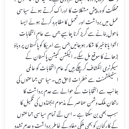
مملکت کو درپیش مشکلات کا ادراک کرتے ہوئے سیاسی
عمل میں برداشت اور تحمل کا مظاہرہ کرتے ہوئے ایسا
ماحول بنانے سے گریز کرنا چاہیے جس سے عام انتخابات
التوا یا تاخیر کا شکار ہوجائیں جس سے امریکا کو پاکستان پر دباؤ
بڑھانے کا موقع مل سکے۔ الیکشن کمیشن پاکستان کے
سیکرٹری انکشاف کرچکے ہیں کہ عام انتخابات کو عالمی
اسٹیبلشمنٹ سے خطرات لاحق ہیں۔سیا سی جماعتوں کی
جانب سے انتخابات کے حوالے سے عدم برداشت کا
رجحان ملک دشمن عناصر کے مذموم ایجنڈوں کی تکمیل کا
سبب بھی بن سکتا ہے ۔ اس لئے تمام سیاسی جماعتوں
کے کارکنان کو بھی ملکی مفاد کے خاطر برداشت و عدم تشدد