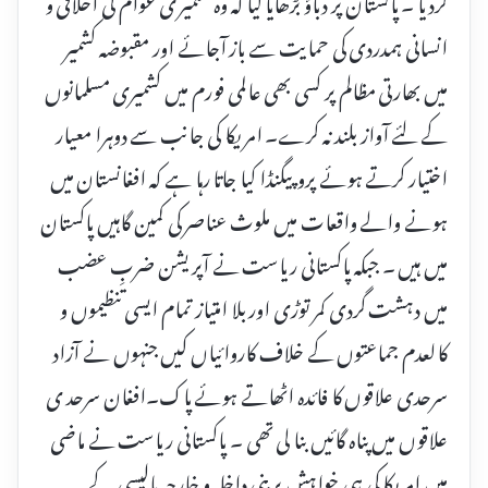
کردیا ۔ پاکستان پر دباؤ بڑھایا گیا کہ وہ کشمیر ی عوام کی اخلاقی و
انسانی ہمدردی کی حمایت سے باز آجائے اور مقبوضہ کشمیر
میں بھارتی مظالم پر کسی بھی عالمی فورم میں کشمیری مسلمانوں
کے لئے آواز بلند نہ کرے۔ امریکا کی جانب سے دوہرا معیار
اختیار کرتے ہوئے پروپیگنڈا کیا جاتا رہا ہے کہ افغانستان میں
ہونے والے واقعات میں ملوث عناصر کی کمین گاہیں پاکستان
میں ہیں ۔ جبکہ پاکستانی ریاست نے آپریشن ضربِ عضب
میں دہشت گردی کمر توڑی اور بلا امتیاز تمام ایسی تنظیموں و
کالعدم جماعتوں کے خلاف کاروائیاں کیں جنہوں نے آزاد
سرحدی علاقوں کا فائدہ اٹھاتے ہوئے پاک۔افغان سرحد ی
علاقوں میں پناہ گائیں بنا لی تھی ۔ پاکستانی ریاست نے ماضی
میں امریکا کی ہی خواہش پربنی داخلہ و خارجہ پالیسی کے