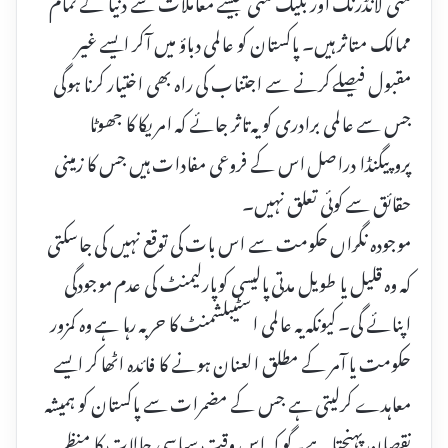
منی لانڈرنگ اور بلیک منی جیسے معاملات سے دنیا کے تمام
ممالک متاثر ہیں۔ پاکستان کو عالمی دباؤ میں آکر ایسے غیر
مقبول فیصلے کرنے سے اجتناب کی راہ بھی اختیار کرنا ہوگی
جس سے عالمی برادری کو یہ تاثر جائے کہ امریکا کا جھوٹا
پروپیگنڈا دراصل اس کے فروعی مفادات ہیں جس کا زمینی
حقائق سے کوئی تعلق نہیں۔
موجودہ نگراں حکومت سے اس بات کی توقع نہیں کی جاسکتی
کہ وہ قلیل یا طویل مدتی پالیسی کوپارلیمنٹ کی عدم موجودگی
اپنائے گی۔ کیونکہ یہ عالمی اسٹیبلشمنٹ کا حربہ رہا ہے وہ کمزور
حکومت یا آمر کے مطلق العنان ہونے کا فائدہ اٹھا کر ایسے
معاہدے کرلیتی ہے جس کے مضمرات سے پاکستان کو ہمیشہ
نقصان پہنچتا ہے۔گو کہ اس وقت سیاسی حالات کا منظر