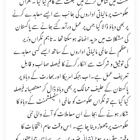
لسٹ میں شامل کرنے میں عجلت سے کام لیا گیا ۔ نگراں
حکومت پر مالیاتی اداروں کی جانب سے ایسے معاہدے کرنے
پر بھی دباؤ ڈالا گیا جس پر عمل درآمد کئے جانے سے پاکستان
کی مشکلات میں مزید اضافہ ہوسکتا تھا ۔ تاہم نگراں وزیر
اعظم نے عالمی مالیاتی اداروں کے ساتھ ایسے کسی معاہدے
کی توثیق و شرکت سے انکار کرنے کا فیصلہ صائب و قابل
تعریف عمل ہے۔اب جبکہ امریکا اور بھارت کے دباؤ پر
پاکستان کے حلیف ممالک پر بھی دباؤ ڈال کر معتصبانہ فیصلہ
کیا گیا ہے تو نگراں حکومت کو عالمی اسٹیبلشمنٹ کے دباؤ کا
شکار ہونے کے بجائے ان معاملات کو آنے والی نئی
حکومت پر چھوڑ دینا چاہیے۔ اس وقت عام انتخابات کا
وقت مقررہ پر ہونا انتہائی ضروری ہے۔ سیاسی جماعتوں کو