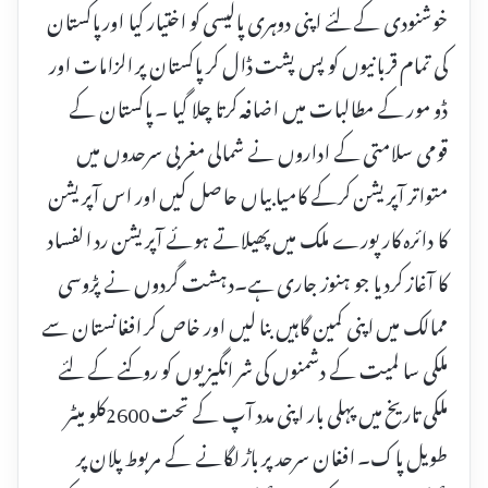
خوشنودی کے لئے اپنی دوہری پالیسی کو اختیار کیا اور پاکستان
کی تمام قربانیوں کو پس پشت ڈال کر پاکستان پر الزامات اور
ڈو مور کے مطالبات میں اضافہ کرتا چلا گیا ۔ پاکستان کے
قومی سلامتی کے اداروں نے شمالی مغربی سرحدوں میں
متواتر آپریشن کرکے کامیابیاں حاصل کیں اور اس آپریشن
کا دائرہ کار پورے ملک میں پھیلاتے ہوئے آپریشن رد الفساد
کا آغاز کردیا جو ہنوز جاری ہے۔دہشت گردوں نے پڑوسی
ممالک میں اپنی کمین گاہیں بنا لیں اور خاص کر افغانستان سے
ملکی سا لمیت کے دشمنوں کی شر انگیزیوں کو روکنے کے لئے
ملکی تاریخ میں پہلی بار اپنی مدد آپ کے تحت 2600کلو میٹر
طویل پاک۔ افغان سرحد پر باڑ لگانے کے مربوط پلان پر