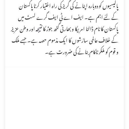
پالیسیوں کو دوبارہ اپنانے کی گریز کی راہ اختیار کرنا پاکستان
کے لئے اہم ہے۔ ایف اے ٹی ایف گرے لسٹ میں
پاکستان کا نام ڈالنا امریکا و بھارتی گٹھ جوڑ کا نتیجہ اور وطن عزیز
کے خلاف عالمی سازشوں کا ایک مذموم حصہ ہے۔ جسے ملک
و قوم کو ملکر ناکام بنانے کی ضرورت ہے۔