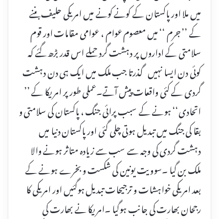
میں ملا اور پاکستان کے کونے کونے میں امریکی حلیف بننے
کے ’’ جرم ‘‘ میں معصوم عوام ، عوامی مقامات اور قوم
سلامتی کے اداروں پر دہشت گرد حملے اس قدر بڑھ گئے کہ
کوئی دن ایسا نہیں گذرتا جب ملک میں ایک ہی دن دہشت
گردی کے کئی واقعات پیش آتے۔عملی طور پر امریکا کے ’’
اتحادی‘‘ ہونے کے سبب پرائی جنگ ، پاکستان کی سلامتی و
بقا کی جنگ میں تبدیل ہوتی چلی گئی اور پاکستان دنیا میں
دہشت گردی کی وجہ سے سب سے زیادہ متاثر ہونے والا
ملک بن گیا ۔سوویت یونین کی شکست و بخرے ہونے کے
بعد امریکی خواہشات و ترجیحات تبدیل ہوگئیں اور امریکی کا
رجحان بھارت کی جانب ہوگیا ۔امریکا نے بھارت کی