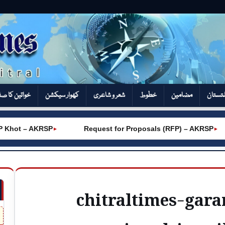
تستان
مضامین
خطوط
شعر و شاعری
کھوار سیکشن‎
خواتین کا ص
hot – AKRSP
Request for Proposals (RFP) – AKRSP
►
►
chitraltimes-ga