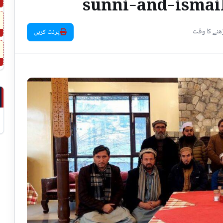
sunni-and-ismai
پرنٹ کریں