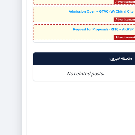
Admission Open – GTVC (W) Chitral City
Request for Proposals (RFP) – AKRSP
متعلقہ خبریں:
No related posts.