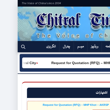
The Voice of Chitral since 2004
فحہ
ویڈیوز
موسم
چترال
انگریزی
 (W) Chitral City
Request for Quotation (RFQ) – MHP K
►
اشتہارات
Request for Quotation (RFQ) – MHP Khot – AKRSP