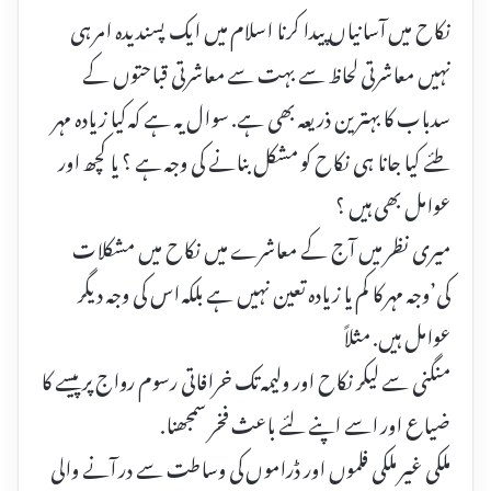
نکاح میں آسانیاں پیدا کرنا اسلام میں ایک پسندیدہ امر ہی
نہیں معاشرتی لحاظ سے بہت سے معاشرتی قباحتوں کے
سدباب کا بہترین ذریعہ بھی ہے. سوال یہ ہے کہ کیا زیادہ مہر
طئے کیا جانا ہی نکاح کو مشکل بنانے کی وجہ ہے ؟ یا کچھ اور
عوامل بھی ہیں ؟
میری نظر میں آج کے معاشرے میں نکاح میں مشکلات
کی’وجہ مہر کا کم یا زیادہ تعین نہیں ہے بلکہ اس کی وجہ دیگر
عوامل ہیں. مثلاً
منگنی سے لیکر نکاح اور ولیمہ تک خرافاتی رسوم رواج پر پیسے کا
ضیاع اور اسے اپنے لئے باعث فخر سمجھنا.
ملکی غیر ملکی فلموں اور ڈراموں کی وساطت سے در آنے والی