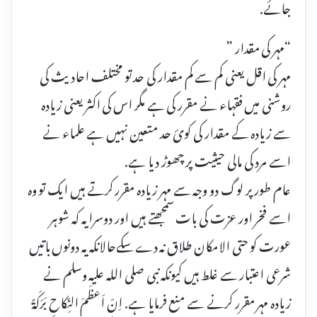
جائے.
“مہر کی مقدار ”
مہر کی اقل یعنی کم سے کم مقدار کی حد تو مختلف احادیث کی
روشنی میں فقہاء نے مقرر کی ہے مگر اس کی اکثر یعنی زیادہ
سے زیادہ کے مقدار کی کوئ حد متعین نہیں ہے علماء نے
اسے مرد کی مالی حیثیت پر چھوڑ دیا ہے.
عام طور پر لوگ دو وجہ سے مہر زیادہ مقرر کرتے ہیں ایک تو وہ
اسے فخر اور عزت کی بات سمجھتے ہیں اور دوسرا یہ کہ شوہر
عورت کو حتی الامکان طلاق نہ دے سکےحالانکہ یہ دونوں باتیں
شرعی اعتبار سے غلط ہیں کیونکہ نبی صلی اللہ علیہ وسلم نے
زیادہ مہر مقرر کرنے سے منع فرمایا ہے. اِنّ اَعظَمَ النِّکاحِ بَرَکَۃً