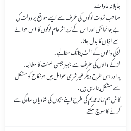
جاہلانہ عادات.
صاحب ثروت لوگوں کی طرف سے ایسے مواقع پر دولت کی
بے جا نمائش اور اس کے زیر اثر عام لوگوں کا اس حوالے
سے اذہان کا بدل جانا.
لڑکی والوں کے الٹ پٹانگ مطالبے .
لڑکے والوں کی طرف سے جہیز جیسی لعنت کا مطالبہ .
یہ اور اس طرح دیگر غیر شرعی عوامل ہیں جو نکاح کو مشکل
سے مشکل بنا رہی ہیں .
کاش ہم زمانہ قدیم کی طرح اپنے بچوں کی شادیاں سادگی سے
کرنے کا سوچ سکتے.