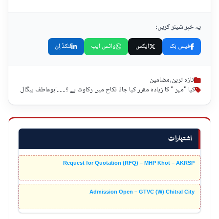
یہ خبر شیئر کریں:
فیس بک
ایکس
واٹس ایپ
لنکڈ اِن
تازہ ترین
,
مضامین
کیا "مہر " کا زیادہ مقرر کیا جانا نکاح میں رکاوٹ ہے ؟......ابوعاطف بیگال
اشتہارات
Request for Quotation (RFQ) – MHP Khot – AKRSP
Admission Open – GTVC (W) Chitral City