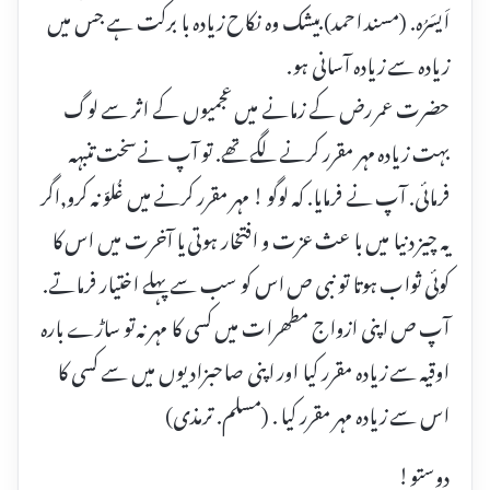
اَیسَرُہ. (مسند احمد) بیشک وہ نکاح زیادہ با برکت ہے جس میں
زیادہ سے زیادہ آسانی ہو.
حضرت عمر رض کے زمانے میں عجمیوں کے اثر سے لوگ
بہت زیادہ مہر مقرر کرنے لگے تھے. تو آپ نےسخت تنبہہ
فرمائی. آپ نے فرمایا. کہ لوگو ! مہر مقرر کرنے میں غُلوّ نہ کرو,اگر
یہ چیز دنیا میں با عث عزت و افتخار ہوتی یا آخرت میں اس کا
کوئی ثواب ہوتا تو نبی ص اس کو سب سے پہلے اختیار فرماتے.
آپ ص اپنی ازواج مطھرات میں کسی کا مہر نہ تو ساڑے بارہ
اوقیہ سے زیادہ مقرر کیا اور اپنی صاحبزادیوں میں سے کسی کا
اس سے زیادہ مہر مقرر کیا . (مسلم. ترمذی)
دوستو!