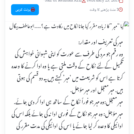
•
Saif Ur Rehman Aziz
•
February 23, 2019
3 منٹ پڑھنے کا وقت
پرنٹ کریں
مہر کی تعریف اور مقدار:
وہ رقم جو مرد کی طرف سے عورت کو اپنی شہوانی خواہش کی
تکمیل کے لئے نکاح کے وقت ملتی ہے یا وہ ادا کرنے کا وعدہ
کرتا ہے اس کو شریعت میں ‘مہر’ کہتے ہیں.یہ دو قسم کی ہوتی
ہیں. مہر معجّل اور مہر مؤجل.
مہر معجّل:وہ مہر جو فوراً نکاح کے ساتھ ہی ادا کر دی جائے.
مہر مؤجل: وہ مہر جو نکاح کے فوری ادا نہ کی جائے بلکہ اس کی
ادائیگی کا وعدہ کر لیا جائے یا اس کی ادائیگی کی مدت مقرر کی