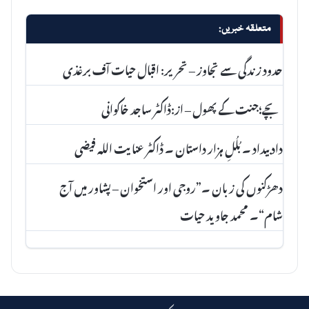
متعلقہ خبریں:
حدود زندگی سے تجاوز – تحریر: اقبال حیات آف برغذی
بچے؛جنت کے پھول – از:ڈاکٹر ساجد خاکوانی
داد بیداد ۔ بُلُلِ ہزار داستان ۔ ڈاکٹر عنا یت اللہ فیضی
دھڑکنوں کی زبان ۔”روجی اور استخوان – پشاور میں آج
شام“۔ محمد جاوید حیات