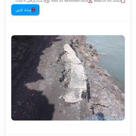
1 منٹ پڑھنے کا وقت
•
Saif Ur Rehman Aziz
•
March 30, 2025
پرنٹ کریں