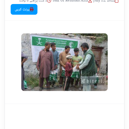
1 منٹ پڑھنے کا وقت
•
Saif Ur Rehman Aziz
•
July 12, 2022
پرنٹ کریں