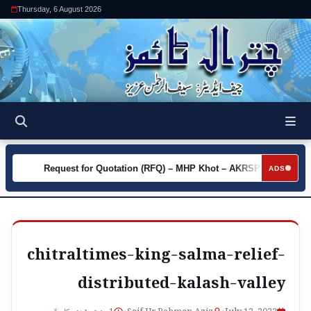
Thursday, 6 August 2026
y
Request for Quotation (RFQ) – MHP Khot – AKRSP
Requ
►
►
ADS
chitraltimes-king-salma-relief-
distributed-kalash-valley