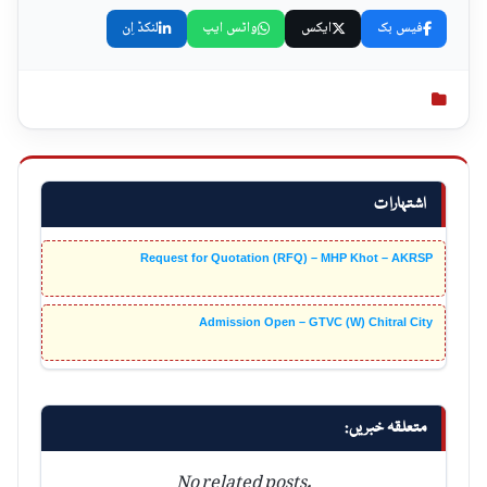
فیس بک
ایکس
واٹس ایپ
لنکڈ اِن
اشتہارات
Request for Quotation (RFQ) – MHP Khot – AKRSP
Admission Open – GTVC (W) Chitral City
متعلقہ خبریں:
No related posts.