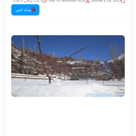
1 منٹ پڑھنے کا وقت
•
Saif Ur Rehman Aziz
•
January 24, 2025
پرنٹ کریں