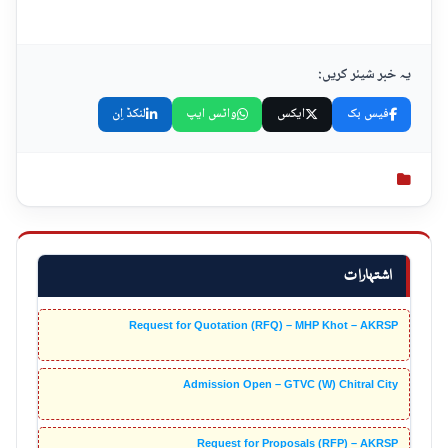
یہ خبر شیئر کریں:
فیس بک
ایکس
واٹس ایپ
لنکڈ اِن
اشتہارات
Request for Quotation (RFQ) – MHP Khot – AKRSP
Admission Open – GTVC (W) Chitral City
Request for Proposals (RFP) – AKRSP