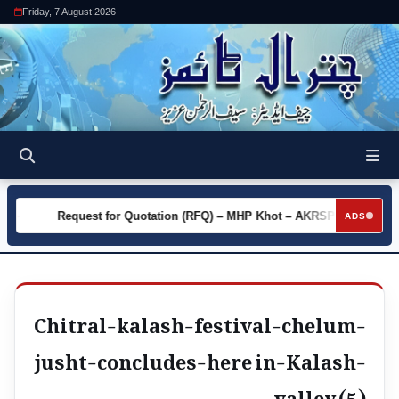
Friday, 7 August 2026
ty
Request for Quotation (RFQ) – MHP Khot – AKRSP
Requ
►
►
ADS
Chitral-kalash-festival-chelum-
jusht-concludes-here in-Kalash-
valley (5)