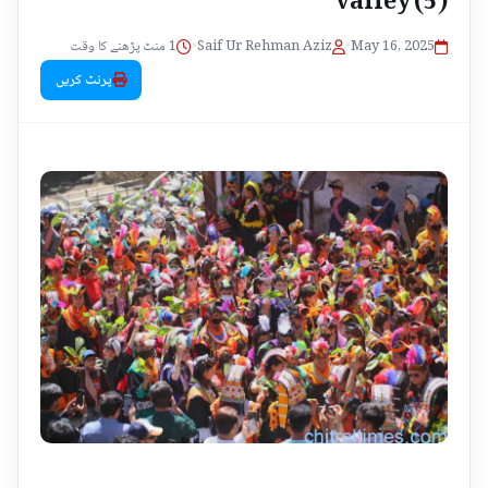
1 منٹ پڑھنے کا وقت
•
Saif Ur Rehman Aziz
•
May 16, 2025
پرنٹ کریں