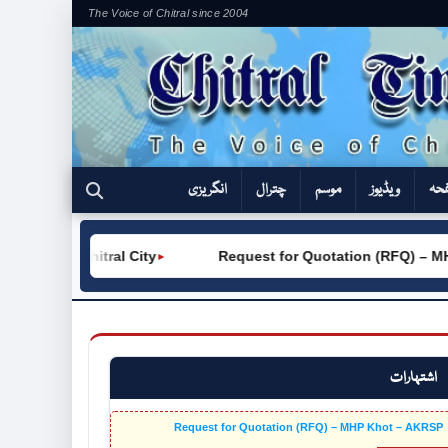
The Voice of Chitral since 2004
فحہ
ویڈیوز
موسم
چترال
انگریزی
VC (W) Chitral City
Request for Quotation (RFQ) – MHP 
►
اشتہارات
Request for Quotation (RFQ) – MHP Khot – AKRSP