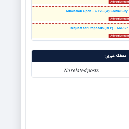
Admission Open – GTVC (W) Chitral City
Request for Proposals (RFP) – AKRSP
متعلقہ خبریں:
No related posts.