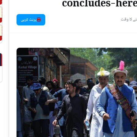
concludes-here
پرنٹ کریں