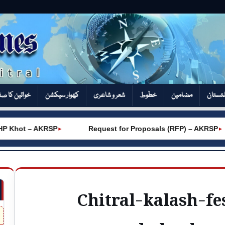
تستان
مضامین
خطوط
شعر و شاعری
کھوار سیکشن‎
خواتین کا ص
Khot – AKRSP
Request for Proposals (RFP) – AKRSP
►
►
Chitral-kalash-fe