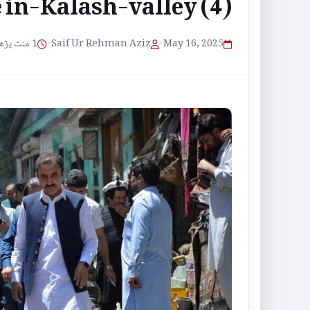
 in-Kalash-valley (4)
1 منٹ پڑھنے کا وقت
•
Saif Ur Rehman Aziz
•
May 16, 2025