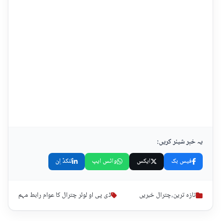
یہ خبر شیئر کریں:
فیس بک
ایکس
واٹس ایپ
لنکڈ اِن
تازہ ترین
,
چترال خبریں
ڈی پی او لوئر چترال کا عوام رابط مہم