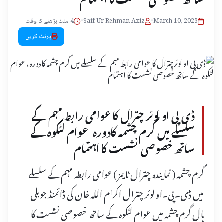
March 10, 2023
•
Saif Ur Rehman Aziz
•
4 منٹ پڑھنے کا وقت
پرنٹ کریں
ڈی پی او لوئر چترال کا عوامی رابط مہم کے
سلسلے میں گرم چشمہ کادورہ عوام لٹکوہ کے
ساتھ خصوصی نشست کا اہتمام
گرم چشمہ ( نمایندہ چترال ٹایمز ) عوامی رابطہ مہم کے سلسلے
میں ڈی۔پی۔او لوئر چترال اکرام اللہ خان کی ڈائمنڈ جوبلی
ہال گرم چشمہ میں عوام لٹکوہ کے ساتھ خصوصی نشست کا