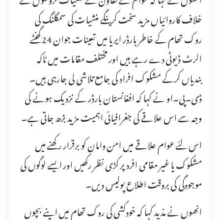
خلاف کاروائیاں مزید سخت کرینگے منشیات کی سمگلنگ کی
روک تھام کے خاطر بارڈر ایریا میں تعینات جوان 24 گھنٹے
الرٹ ڈیوٹی دے رہے ہیں اور مختلف مقامات میں ناکہ
بندیاں کرکے مشکوک افراد کی جامع تلاشی لی جارہی ہیں۔
ڈی۔پی۔او نے کہا کہ افغانستان بارڈر کے نزدیک ہونے کی
وجہ سے اس علاقے کی جغرافیائی اہمیت مزید بڑھ جاتی ہے۔
اس لئے عوام علاقے میں امن وامان کو برقرار رکھنے میں
مشکوک یا غیر مقامی افرد پر کڑی نظر رکھیں اور ایسے لوگوں کی
موجودگی کی بروقت اطلاع پولیس دیں۔
انھوں نے مذید کہا کہ خودکشی کی روک تھام میں اپنے بچوں