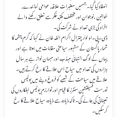
انعقادکیا گیا۔ جسمیں معتبرات علاقہ, عوامی نمائندے,
خواتین ،نوجوان اور مختلف مکتبہ فکر سے تعلق رکھنے والے
افراد کی بڑی تعداد نے شرکت کی۔
ڈی۔پی۔او لوئر چترال اکرام اللہ خان نے کہا کہ گرم چشمہ کا
شمار پاکستان کے مشہور سیاحتی مقامات میں ہوتا ہے اور
یہاں کے لوگ انتہائی مہذب اور مہمان نواز ہے ہر سال
ہزاروں کی تعداد میں سیاح اس علاقے کا رخ کرتے ہیں۔
علاقے میں سیاحت کے شعبے کو فروغ دینے میں پولیس
ٹورسٹ فسیلٹشین سنٹرز کا قیام اور ٹوارزم پولیس اہلکاروں کی
تعیناتی کی جائے گی۔ تاکہ ذیادہ سے ذیادہ سیاح علاقے کا رخ
کرسکیں۔