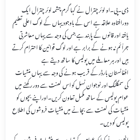
ڈی۔پی۔او لوئر چترال نے کہا گرم چشمہ لوئر چترال ایک
دورافتادہ علاقہ ہے اس کے باوجود یہاں کے لوگ اعلی تعلیم
یافتہ اور قانوں کے پابند ہے جس کی وجہ سے یہاں معاشرتی
جراٰئم نہ ہونے کے برابر ہے اور لوگ قوانین کا احترام کرتے
ہیں اور ہر معاملے میں پولیس کا ساتھ دیتے ہے
افغانستان بارڈر کے قریب ہونے کی وجہ سے یہاں منشیات
کی سمگلنگ اور نوجوان نسل کو اس لعنت سے دور رکھنے میں
عوام پولیس کے ساتھ مکمل تعاون کریں۔اوراپنے بچوں کو
منشیات کی لعنت سے بچانے میں منشیات فروشوں کی اطلاع
پولیس کو دیں۔
انھوں نے کہا کہ عوام کے تعاون سے منشیات فروشوں کے