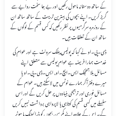
کے ساتھ دوستانہ ماحول رکھیں اور بے جا سخت روایے سے
گریز کریں۔ اپنے بچوں کی بہترین تربیت کے ساتھ ساتھ ان
کے روزمرہ سرگرمیوں پر نظر رکھیں کہ کس قسم کے لوگوں کے
ساتھ ان کے تعلقات ہیں۔
ڈی۔پی۔او نے کہا کہ پولیس پبلک سرونٹ ہے اور عوام کی
خدمت ہمارا فریضہ ہے عوام پولیس سے متعلق اپنے
مسائل بلا جھجک ایس۔ایچ۔او, ایس۔ڈی۔پی۔او یا
میرے دفتر آکر ہمارے نوٹس میں لاسکتے ہیں۔ عوام کے
مسائل فوری اور ترجیحی بنیادوں پر حل کریں گے اور اس
سلسلے میں کسی قسم کی کوتاہی یا لاپرواہی برداشت نہیں کریں
گے۔ اس کے علاوہ اپنے کم سن بچوں کو ڈرائیونگ یا موٹر