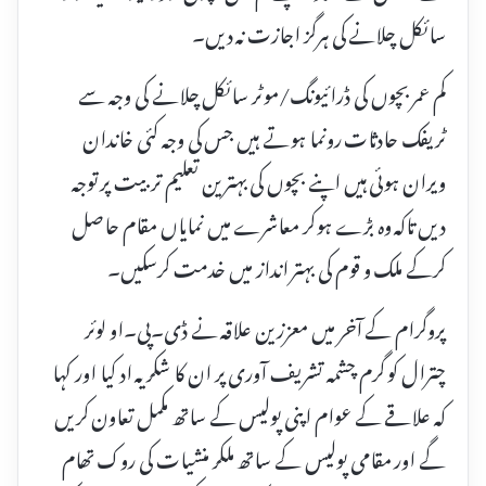
سائکل چلانے کی ہرگز اجازت نہ دیں۔
کم عمر بچوں کی ڈرائیونگ/موٹر سائکل چلانے کی وجہ سے
ٹریفک حادثات رونما ہوتے ہیں جس کی وجہ کئی خاندان
ویران ہوئی ہیں اپنے بچوں کی بہترین تعلیم تربیت پر توجہ
دیں تاکہ وہ بڑے ہوکر معاشرے میں نمایاں مقام حاصل
کرکے ملک و قوم کی بہتر انداز میں خدمت کرسکیں۔
پروگرام کے آخر میں معززین علاقہ نے ڈی۔پی۔او لوئر
چترال کو گرم چشمہ تشریف آوری پر ان کا شکریہ اد کیا اور کہا
کہ علاقے کے عوام اپنی پولیس کے ساتھ مکمل تعاون کریں
گے اور مقامی پولیس کے ساتھ ملکر منشیات کی روک تھام