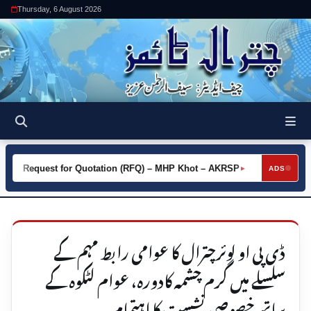
Thursday, 6 August 2026
Request for Quotation (RFQ) – MHP Khot – AKRSP
Request for
►
ADS
ڈی پی او لوئرچترال کا عوامی رابط مہم کے
سلسلے میں گرم چشمہ کادورہ، عوام لٹکوہ کے
ساتھ خصوصی نشست کا اہتمام