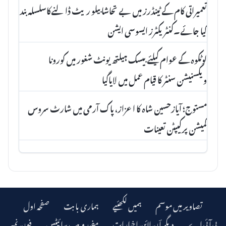
تعمیراتی کام کے ٹینڈرز میں بے تحاشا بیلو ریٹ ڈالنےکاسلسلہ بند
کیا جائے۔کنٹریکٹرز ایسوسی ایشن
لوٹکوہ کے عوام کیلئے بیسک ہیلتھ یونٹ شغور میں کورونا
ویکسنیشن سنٹر کا قیام عمل میں لایاگیا
مستوج؛ آیازحسین شاہ کا اعزاز، پاک آرمی میں شارٹ سروس
کمیشن پرکیپٹن تعینات
تصاویر میں موسم
ہمیں لکھئیے
ہماری بابت
صفحہ اول
دیگر اؔن لائن اخبارات
مفید ویب سائیٹس
فون نمبر