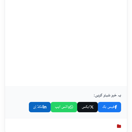
یہ خبر شیئر کریں:
فیس بک
ایکس
واٹس ایپ
لنکڈ اِن