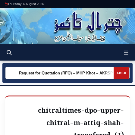
Thursday, 6 August 2026
y
Request for Quotation (RFQ) – MHP Khot – AKRSP
Reque
►
►
ADS
chitraltimes-dpo-upper-
chitral-m-attiq-shah-
transfered- (3)