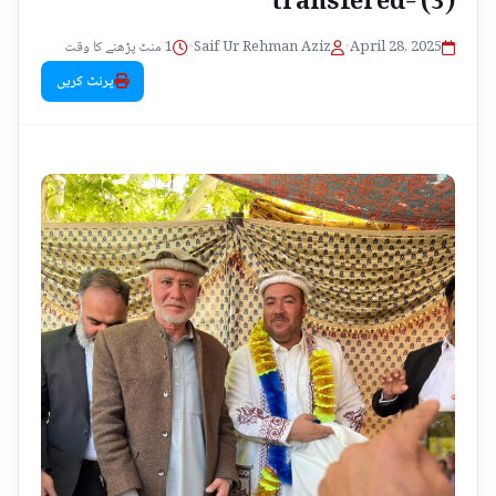
1 منٹ پڑھنے کا وقت
•
Saif Ur Rehman Aziz
•
April 28, 2025
پرنٹ کریں