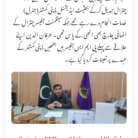
چترال تبدیل کرکے بحثیت ایڈیشنل ڈپٹی کمشنر(جنرل)
خدمات انجام دے رہے تھے جبکہ سیٹلمنٹ آفیسر چترال کے
اضافی چارچ بھی انھی کے پاس تھی۔ عرفان الدین اپنے
علاقے سے پہلے پی ایم ایس آفیسر ہیں جنھیں ڈپٹی کمشنر کے
عہدے پر تعینات کردیا گیا ہے۔
Outgoing DC Upper Muhammad Khalid