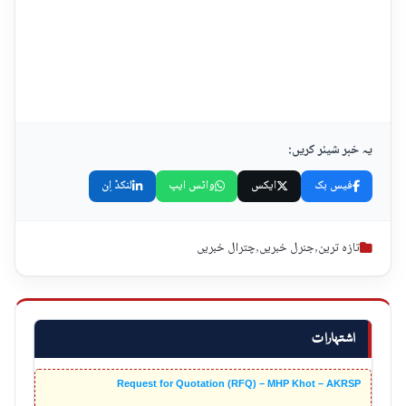
یہ خبر شیئر کریں:
فیس بک
ایکس
واٹس ایپ
لنکڈ اِن
تازہ ترین
,
جنرل خبریں
,
چترال خبریں
اشتہارات
Request for Quotation (RFQ) – MHP Khot – AKRSP