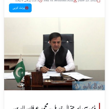
June 23, 2023
•
Saif Ur Rehman Aziz
•
1 منٹ پڑھنے کا وقت
پرنٹ کریں
ڈی سی اپر چترال تبدیل، محمد عرفان الدین