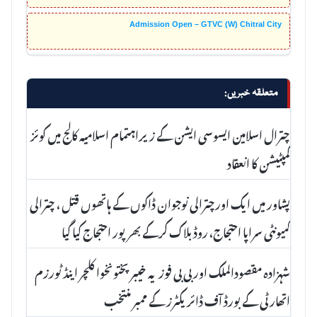
Admission Open – GTVC (W) Chitral City
متعلقہ خبریں:
چترال اسلامین ایسوسی ایشن کے زیراہتمام اسلامیہ کالج میں کوئز
کمپٹیشن کا انعقاد
پشاور میں ایک اورچترالی نوجوان ڈاکوں کے ہاتھوں قتل ، چترالی
کمیونٹی سراپا احتجاج، روڈ بلاک کرکے بھرپور احتجاج کیا گیا
شہزادہ مقصودالملک اور بی بی فوزیہ خیبر پختونخوا کلچر اینڈ ٹورزم
اتھارٹی کے بورڈ آف ڈائریکٹرز کے ممبر منتخب