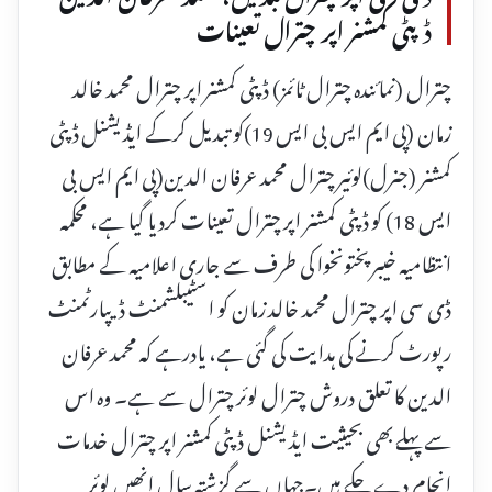
ڈپٹی کمشنر اپر چترال تعینات
چترال (نمائندہ چترال ٹائمز) ڈپٹی کمشنر اپر چترال محمد خالد
زمان (پی ایم ایس بی ایس 19)کو تبدیل کرکے ایڈیشنل ڈپٹی
کمشنر (جنرل)لوئیر چترال محمد عرفان الدین(پی ایم ایس بی
ایس 18) کو ڈپٹی کمشنر اپر چترال تعینات کردیا گیا ہے، محکمہ
انتظامیہ خیبرپختونخوا کی طرف سے جاری اعلامیہ کے مطابق
ڈی سی اپر چترال محمد خالد زمان کو اسٹیبلشمنٹ ڈیپارٹمنٹ
رپورٹ کرنے کی ہدایت کی گئی ہے، یادرہے کہ محمد عرفان
الدین کا تعلق دروش چترال لوئر چترال سے ہے۔ وہ اس
سے پہلے بھی بحیثیت ایڈیشنل ڈپٹی کمشنر اپر چترال خدمات
انجام دے چکے ہیں۔جہاں سے گزشتہ سال انھیں لوئر