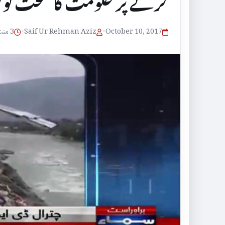
کرنے پر حکومت کا سخت نوٹس
October 10, 2017
•
Saif Ur Rehman Aziz
•
3 منٹ پڑھنے کا وقت