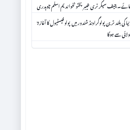
ئے۔ چیف سیکرٹری خیبرپختونخوا ندیم اسلم چوہدری
دنیا کی بلند ترین پولوگراونڈ شندور میں پولو فیسٹیول کا آغاز7
لائی سے ہوگا