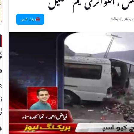
 ، انکوائری ٹیم تشکیل
پرنٹ کریں
گل
2000روپے 
جش
ڈپ
کی
تا