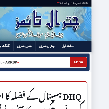
Saturday, 8 August 2026
صفحہ اول
چترال خبریں
جنرل خبریں
گلگت بل
RSP
ADS
►
DHQ ہسپتال کے فضلہ کا