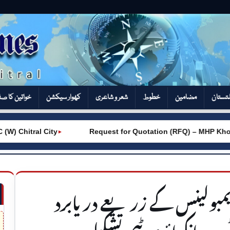
تستان
مضامین
خطوط
شعر و شاعری
کھوار سیکشن‎
خواتین کا ص
tral City
Request for Quotation (RFQ) – MHP Khot – AK
►
 ایمبولینس کے زریعے دریابرد