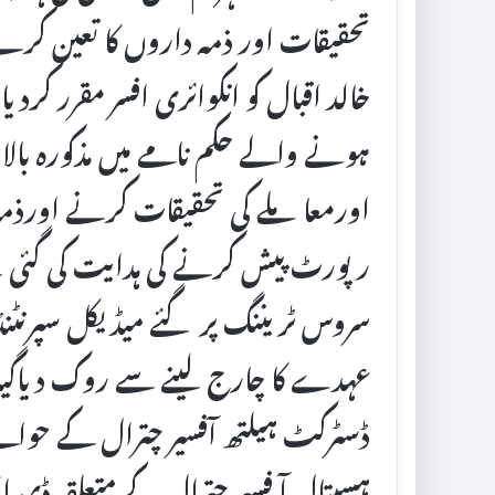
تحقیقات اور ذمہ داروں کا تعین کرنے ک
خالد اقبال کو انکوائری افسر مقرر 
ہونے والے حکم نامے میں مذکورہ بالا ا
اورمعاملے کی تحقیقات کرنے اورذمہ 
رپورٹ پیش کرنے کی ہدایت کی گئی 
سروس ٹریننگ پر گئے میڈیکل سپرنٹنڈن
عہدے کا چارج لینے سے روک دیاگیا
ڈسٹرکٹ ہیلتھ آفسیر چترال کے حوالے
ہسپتال آ فسیر چترال کے متعلقہ ڈی ا