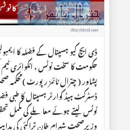
dhq chitral case
ڈی ایچ کیو ہسپتال کے فضلہ کا ایمبو
حکومت کا سخت نوٹس ، انکوائری ٹیم 
پشاور ( چترال ٹائمز رپورٹ )محکمہ ص
ڈسٹرکٹ ہیڈ کوارٹر ہسپتال کا طبی ف
نوٹس لیتے ہوئے معاملے کی مکمل تح
وزیرصحت شہرام خان تراکئی کی ہدا