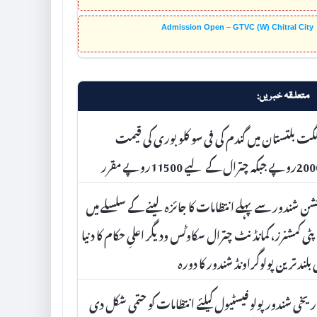
Admission Open – GTVC (W) Chitral City
متعلقہ خبریں:
گت بلتستان میں گندم کی فی سو کلو بوری کی قیمت
جبکہ چترال کے لیے 11500روپے مقرر
ن شندور سے پہلے انتظامات کا جائزہ لینے کے سلسلے میں
ٹی کمشنرز، کمانڈنٹ چترال سکاوٹس ودیگر اعلیِ حکام کا دنیا
 بلندترین پولوگراونڈ شندور کا دورہ
ریخی شندور پولو فیسٹیول کیلئے انتظامات کو حتمی شکل دی