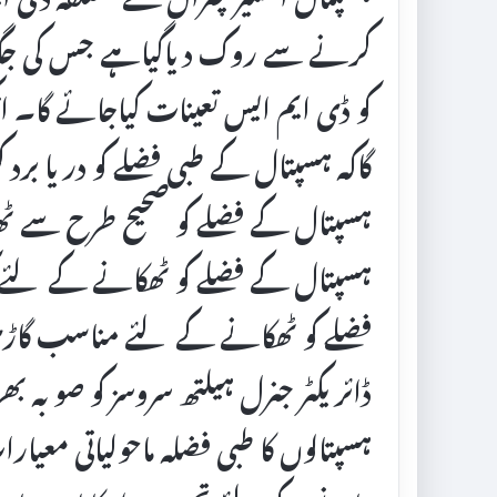
کرنے سے روک دیاگیاہے جس کی جگہ 
کو ڈی ایم ایس تعینات کیاجائے گا۔ ا
گاکہ ہسپتال کے طبی فضلے کو دریا بر
ہسپتال کے فضلے کو صحیح طرح سے ٹھ
ہسپتال کے فضلے کو ٹھکانے کے لئے کو
فضلے کو ٹھکانے کے لئے مناسب گاڑی ک
ڈائریکٹر جنرل ہیلتھ سروسز کو صوبہ ب
ہسپتالوں کا طبی فضلہ ماحولیاتی معیا