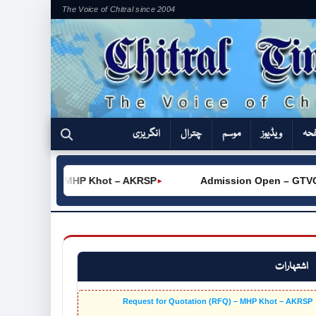
The Voice of Chitral since 2004
فحہ
ویڈیوز
موسم
چترال
انگریزی
(RFQ) – MHP Khot – AKRSP
Admission Open – GTVC (W) Chi
►
اشتہارات
Request for Quotation (RFQ) – MHP Khot – AKRSP