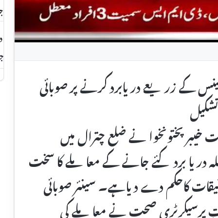
جا
جو
لینس کے زریعے دریابرد کرنے پر صوبائی
تشکیل
حت خیبرپختونخوا نے ضلع چترال میں
ضلہ دریا برد کئے جانے کے معاملے کا سخت
قیقات کاحکم دے دیاہے۔ سینئر صوبائی
یت پرسیکرٹری صحت نے معاملے کی