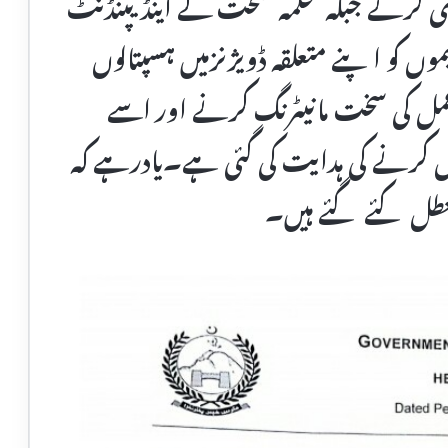
ی کرنے جبکہ محکمہ صحت کے اینڈیپنڈنٹ
موں کو اپنے متعلقہ ڈویژنزمیں ہسپتالوں
مل کی سخت مانیٹرنگ کرنے اور اسے
شامل کرنے کی ہدایت کی گئی ہے۔یادرہے کہ
معطل کئے گئے ہیں۔