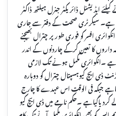
یلئے ایڈیشنل ڈائریکٹر جنرل ہیلتھ ڈاکٹر
کردیا ہے۔ سیکرٹری صحت کے دفتر سے جاری
نکوائری افسر کو فوری طورپر چترال بھیجنے
داروں کا تعین کرکے چاردنوں کے اندر
ہے ۔انکوائری مکمل ہونے تک لازمی
ٹ ڈی ایچ کیوہسپتال چترال کو دوبارہ
ہے جبکہ فی الوقت اس عہدے کا چارج
 کردیاگیاہے ۔حکم نامے میں ڈی ایچ کیو
یم ایس کو بھی انکوائری مکمل آنے تک کام