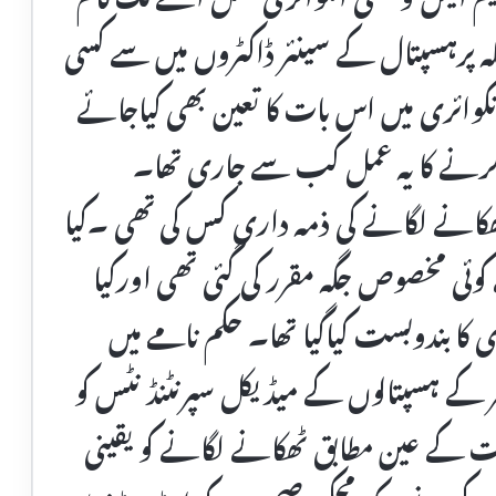
پرہسپتال کے سینئر ڈاکٹروں میں سے کسی
نکوائری میں اس بات کا تعین بھی کیاجائے
د کرنے کا یہ عمل کب سے جاری تھا۔
کانے لگانے کی ذمہ داری کس کی تھی ۔کیا
ئی مخصوص جگہ مقرر کی گئی تھی اورکیا
ا بندوبست کیاگیا تھا۔ حکم نامے میں
ھر کے ہسپتالوں کے میڈیکل سپرنٹنڈنٹس کو
رات کے عین مطابق ٹھکانے لگانے کو یقینی