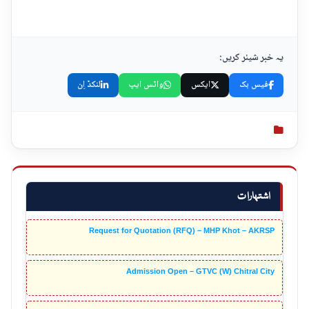
یہ خبر شیئر کریں:
فیس بک
ایکس
واٹس ایپ
لنکڈ اِن
اشتہارات
Request for Quotation (RFQ) – MHP Khot – AKRSP
Admission Open – GTVC (W) Chitral City