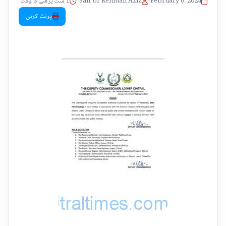
1 منٹ پڑھنے کا وقت
•
Saif Ur Rehman Aziz
•
February 6, 2024
پرنٹ کریں