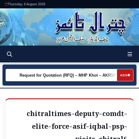
Thursday, 6 August 2026
y
Request for Quotation (RFQ) – MHP Khot – AKRSP
Requ
►
►
ADS
chitraltimes-deputy-comdt-
elite-force-asif-iqbal-psp-
visits-chitral6