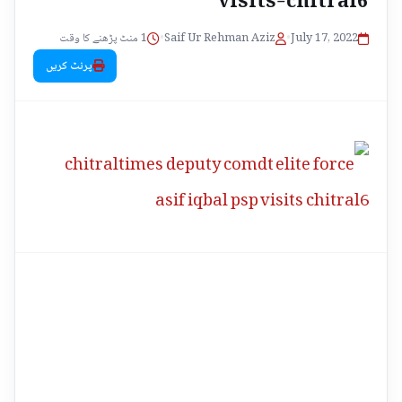
1 منٹ پڑھنے کا وقت
•
Saif Ur Rehman Aziz
•
July 17, 2022
پرنٹ کریں