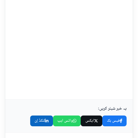
یہ خبر شیئر کریں:
فیس بک
ایکس
واٹس ایپ
لنکڈ اِن