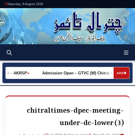
Saturday, 8 August 2026
 Khot – AKRSP
Admission Open – GTVC (W) Chitral City
R
►
►
ADS
chitraltimes-dpec-meeting-
under-dc-lower (3)