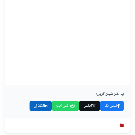
یہ خبر شیئر کریں:
فیس بک
ایکس
واٹس ایپ
لنکڈ اِن