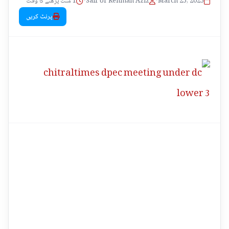
1 منٹ پڑھنے کا وقت
•
Saif Ur Rehman Aziz
•
March 25, 2025
پرنٹ کریں