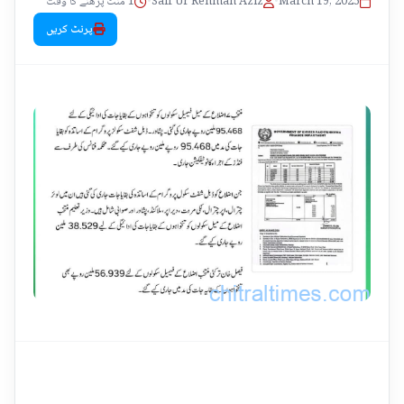
1 منٹ پڑھنے کا وقت
•
Saif Ur Rehman Aziz
•
March 19, 2025
پرنٹ کریں