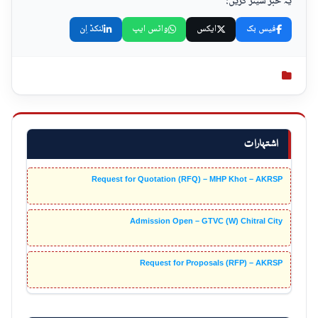
یہ خبر شیئر کریں:
فیس بک
ایکس
واٹس ایپ
لنکڈ اِن
اشتہارات
Request for Quotation (RFQ) – MHP Khot – AKRSP
Admission Open – GTVC (W) Chitral City
Request for Proposals (RFP) – AKRSP