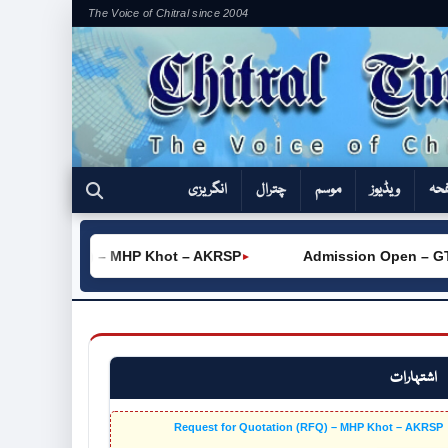
The Voice of Chitral since 2004
فحہ
ویڈیوز
موسم
چترال
انگریزی
ation (RFQ) – MHP Khot – AKRSP
Admission Open – GTVC (
►
اشتہارات
Request for Quotation (RFQ) – MHP Khot – AKRSP