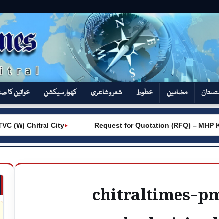
تستان
مضامین
خطوط
شعر و شاعری
کھوار سیکشن‎
خواتین کا ص
W) Chitral City
Request for Quotation (RFQ) – MHP Kho
►
chitraltimes-