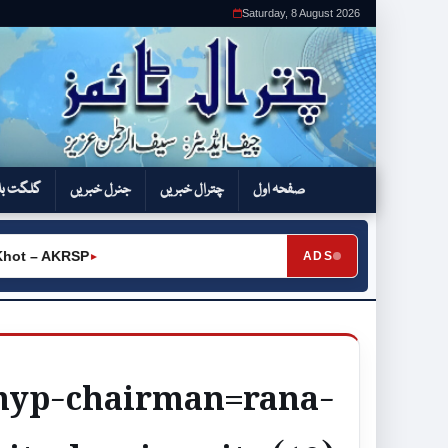
Saturday, 8 August 2026
صفحہ اول
چترال خبریں
جنرل خبریں
گلگت بل
t – AKRSP
ADS
►
pmyp-chairman=rana-