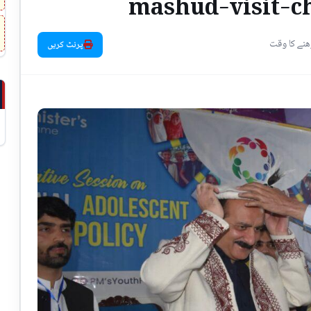
mashud-visit-ch
پرنٹ کریں