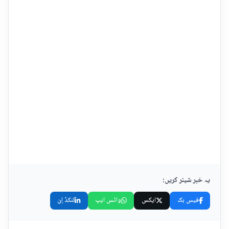
یہ خبر شیئر کریں:
فیس بک
ایکس
واٹس ایپ
لنکڈ اِن