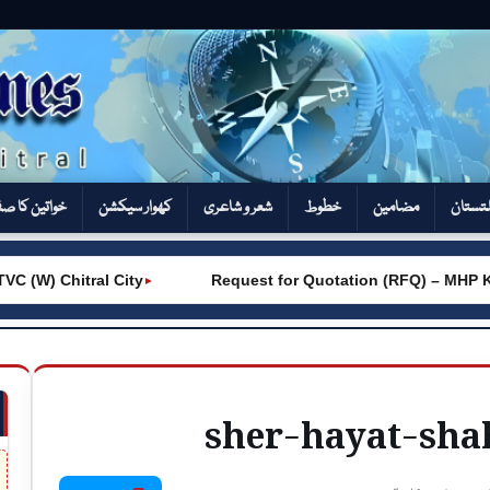
تستان
مضامین
خطوط
شعر و شاعری
کھوار سیکشن‎
خواتین کا ص
 (W) Chitral City
Request for Quotation (RFQ) – MHP K
►
sher-hayat-shah