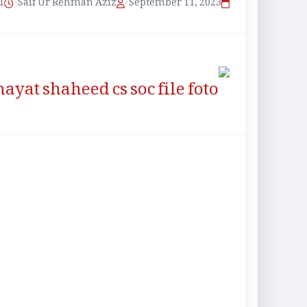
منٹ پڑھنے کا و
•
Saif Ur Rehman Aziz
•
September 11, 2023