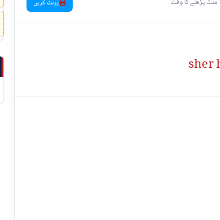
1 قت
پرنٹ کریں