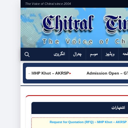
The Voice of Chitral since 2004
فحہ
ویڈیوز
موسم
چترال
انگریزی
tation (RFQ) – MHP Khot – AKRSP
Admission Open – GTVC
►
اشتہارات
Request for Quotation (RFQ) – MHP Khot – AKRSP