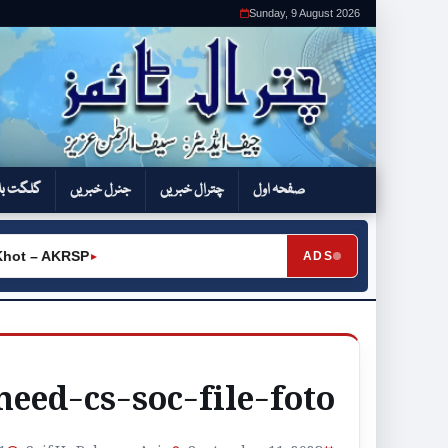
Sunday, 9 August 2026
صفحہ اول
چترال خبریں
جنرل خبریں
گلگت بل
hot – AKRSP
ADS
►
eed-cs-soc-file-foto