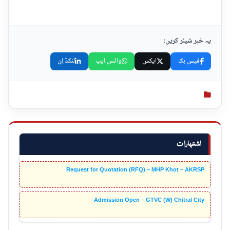
یہ خبر شیئر کریں:
فیس بک
ایکس
واٹس ایپ
لنکڈ اِن
اشتہارات
Request for Quotation (RFQ) – MHP Khot – AKRSP
Admission Open – GTVC (W) Chitral City