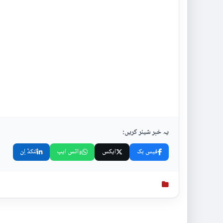
یہ خبر شیئر کریں:
فیس بک
ایکس
واٹس ایپ
لنکڈ اِن