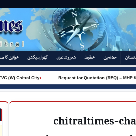
تستان
مضامین
خطوط
شعر و شاعری
کھوار سیکشن‎
خواتین کا ص
W) Chitral City
Request for Quotation (RFQ) – MHP Kho
►
chitraltimes-c