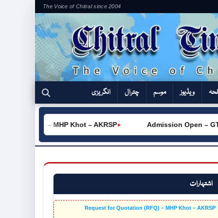
The Voice of Chitral since 2004
فحہ
ویڈیوز
موسم
چترال
انگریزی
tion (RFQ) – MHP Khot – AKRSP
Admission Open – GTVC (
►
اشتہارات
Request for Quotation (RFQ) – MHP Khot – AKRSP