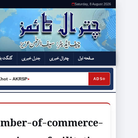
Saturday, 8 August 2026
صفحہ اول
چترال خبریں
جنرل خبریں
گلگت بل
t – AKRSP
ADS
►
hamber-of-commerce-