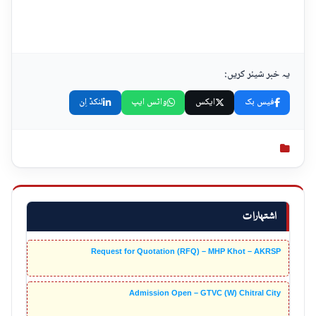
یہ خبر شیئر کریں:
فیس بک
ایکس
واٹس ایپ
لنکڈ اِن
اشتہارات
Request for Quotation (RFQ) – MHP Khot – AKRSP
Admission Open – GTVC (W) Chitral City