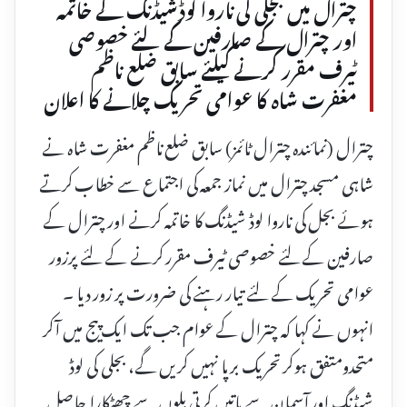
چترال میں بجلی کی ناروا لوڈشیڈنگ کے خاتمہ
اور چترال کے صارفین کےلئے خصوصی
ٹیرف مقرر کرنے کیلئے سابق ضلع ناظم
مغفرت شاہ کا عوامی تحریک چلانے کا اعلان
چترال (نمائندہ چترال ٹائمز) سابق ضلع ناظم مغفرت شاہ نے
شاہی مسجد چترال میں نماز جمعہ کی اجتماع سے خطاب کرتے
ہوئے بجل کی ناروا لوڈ شیڈنگ کا خاتمہ کرنے اور چترال کے
صارفین کے لئے خصوصی ٹیرف مقرر کرنے کے لئے پرزور
عوامی تحریک کے لئے تیار رہنے کی ضرورت پر زور دیا ۔
انہوں نے کہا کہ چترال کے عوام جب تک ایک پیج میں آکر
متحدومتفق ہوکر تحریک برپا نہیں کریں گے، بجلی کی لوڈ
شیڈنگ اور آسمان سے باتیں کرتی بلوں سے چھٹکارا حاصل