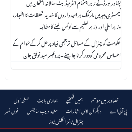
پشاور بورڈ کے زیراہتمام انٹرمیڈیٹ سالانہ امتحان میں
کیمسٹری پیپرمیں مارکنگ پر امیدواروں کا شدید تحفظات کا اظہار،
وزیراعلیِ اور وزیرتعلیم سے نوٹس لینے کامطالبہ
حکومت کو چترال کے مسائل ترجیحی بنیاد پرحل کرکےعوام کے
احساس محرومی کودور کرنا چاہیئے۔پروفیسر سید توفق جان
تصاویر میں موسم
ہمیں لکھئیے
ہماری بابت
صفحہ اول
دیگر اؔن لائن اخبارات
مفید ویب سائیٹس
فون نمبر
چترال ٹائمز انگلش نیوز