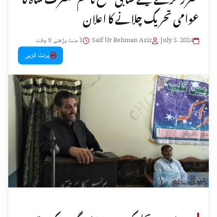
عوامی تحریک چلانے کا اعلان
July 5, 2024
•
Saif Ur Rehman Aziz
•
1 منٹ پڑھنے کا وقت
پرنٹ کریں