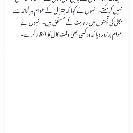
نہیں کرسکتے۔ انہوں نے کہا کہ چترال کے عوام ہر لحاظ سے
بجلی کی قیمتوں میں رعایت کے مستحق ہیں۔ انہوں نے
عوام پر زور دیا کہ وہ کسی بھی وقت کال کا انتظار کرے۔