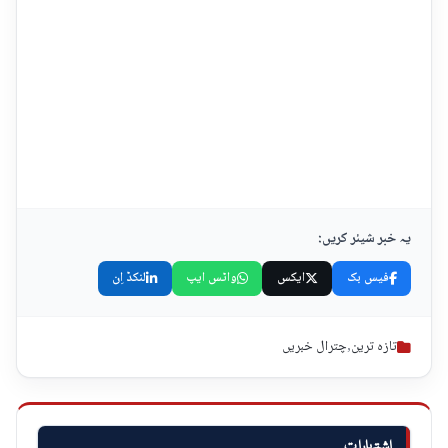
یہ خبر شیئر کریں:
فیس بک
ایکس
واٹس ایپ
لنکڈ اِن
تازہ ترین
,
چترال خبریں
اشتہارات