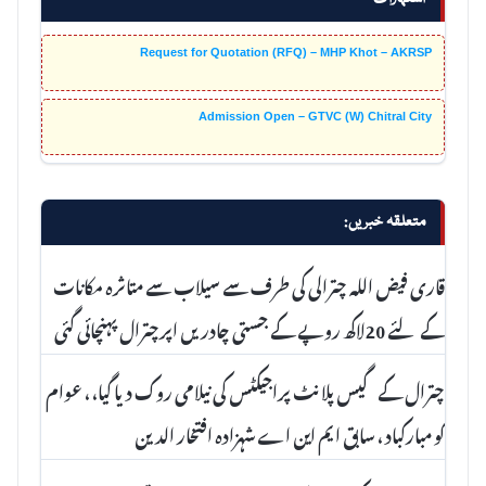
Request for Quotation (RFQ) – MHP Khot – AKRSP
Admission Open – GTVC (W) Chitral City
متعلقہ خبریں:
قاری فیض اللہ چترالی کی طرف سے سیلاب سے متاثرہ مکانات
کے لئے 20لاکھ روپے کے جستی چادریں اپرچترال پہنچائی گئی
چترال کے گیس پلانٹ پراجیکٹس کی نیلامی روک دیا گیا، ، عوام
کو مبارکباد ، سابق ایم این اے شہزادہ افتخار الدین