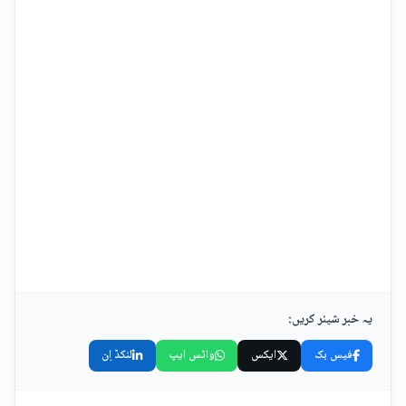
یہ خبر شیئر کریں:
فیس بک
ایکس
واٹس ایپ
لنکڈ اِن