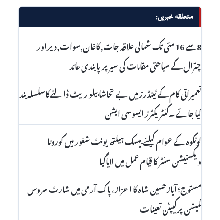
متعلقہ خبریں:
8سے 16 مئی تک شمالی علاقہ جات,کاغان,سوات,دیراور
چترال کے سیاحتی مقامات کی سیر پرپابندی عائد
تعمیراتی کام کے ٹینڈرز میں بے تحاشا بیلو ریٹ ڈالنےکاسلسلہ بند
کیا جائے۔کنٹریکٹرز ایسوسی ایشن
لوٹکوہ کے عوام کیلئے بیسک ہیلتھ یونٹ شغور میں کورونا
ویکسنیشن سنٹر کا قیام عمل میں لایاگیا
مستوج؛ آیازحسین شاہ کا اعزاز، پاک آرمی میں شارٹ سروس
کمیشن پرکیپٹن تعینات