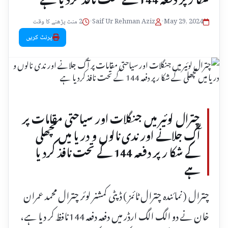
May 29, 2024
•
Saif Ur Rehman Aziz
•
2 منٹ پڑھنے کا وقت
پرنٹ کریں
چترال لوئیر میں جنگلات اور سیاحتی مقامات پر
آگ جلانے اور ندی نالوں و دریا میں مچھلی
کے شکا ر پر دفعہ 144 کے تحت نافذ کردیا
ہے
چترال ( نمائندہ چترال ٹائمز ) ڈپٹی کمشنر لوئر چترال محمد عمران
خان نے دو الگ الگ ارڈر میں دفعہ دفعہ 144 نافظ کر دیا ہے،