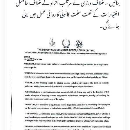
بنائیں ۔ خلاف ورزی کے مرتکب افراد کے خلاف حاصل
اختیارات کے تحت سخت قانونی کاروائی عمل میں لائی
جاۓ گی۔