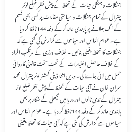
جنگلات و جنگلی حیات کے تحفظ کے پیش نظر ضلع لوئر
چترال کے تمام جنگلات و سیاحتی مقامات پر کسی بھی قسم
کے اگ جلانے پر پابندی عائد کر کے دفعہ 144 نافظ کر دیا
ہے۔ عوام الناس اور سیاحوں سے گزارش کی گئی ہے کہ
جنگلات کا تحفظ یقینی بنائیں ۔ خلاف ورزی کے مرتکب افراد
کے خلاف حاصل اختیارات کے تحت سخت قانونی کاروائی
عمل میں لائی جاۓ گی۔ دریں اثنا ڈپٹی کمشنر لوئر چترال محمد
عمران خان نے آبی حیات کے تحفظ کے پیش نظر ضلع لوئر
چترال کے ندی نالوں اور دریا میں مچھلی کے شکار پر بھی
پابندی عائد کر کے دفعہ 144 نافظ کر دیا ہے۔ عوام الناس اور
سیاحوں سے گزارش کی گئی ہے کہ آبی حیات کا تحفظ یقینی