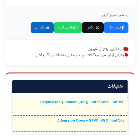
یہ خبر شیئر کریں:
فیس بک
ایکس
واٹس ایپ
لنکڈ اِن
تازہ ترین
,
چترال خبریں
چترال لوئیر میں جنگلات اور سیاحتی مقامات پر آگ جلانے
اشتہارات
Request for Quotation (RFQ) – MHP Khot – AKRSP
Admission Open – GTVC (W) Chitral City