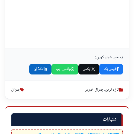
یہ خبر شیئر کریں:
فیس بک
ایکس
واٹس ایپ
لنکڈ اِن
تازہ ترین
,
چترال خبریں
چترال
اشتہارات