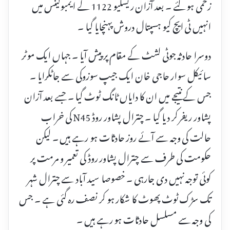
زخمی ہو گئے ۔ بعد آزان ریسکیو 1122 کے ایمبولینس میں
انہیں ٹی ایچ کیو ہسپتال دروش پہنچایا گیا ۔
دوسرا حادثہ جوٹی لشٹ کے مقام پر پیش آیا ۔ جہاں ایک موٹر
سائیکل سوار حاجی خان ایک جیپ سوزوکی سے جاٹکرایا ۔
جس کے نتیجے میں ان کا دایاں ٹانگ ٹوٹ گیا ۔ جسے بعد آزان
پشاور ریفر کر دیا گیا ۔ چترال پشاور روڈ N45 کی خراب
حالت کی وجہ سے آئے روز حادثات ہو رہے ہیں ۔ لیکن
حکومت کی طرف سے چترال پشاور روڈ کی تعمیر و مرمت پر
کوئی توجہ نہیں دی جارہی ۔ خصوصا سید آباد سے چترال شہر
تک سڑک ٹوٹ پھوٹ کا شکار ہو کر نصف رہ گئی ہے ۔ جس
کی وجہ سے مسلسل حادثات ہو رہے ہیں ۔