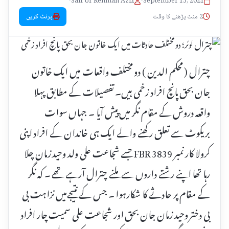
•
Saif Ur Rehman Aziz
•
September 15, 2021
2 منٹ پڑھنے کا وقت
پرنٹ کریں
چترال ( محکم الدین ) دو مختلف واقعات میں ایک خاتون
جان بحق پانچ افراد زخمی ہیں۔ تفصیلات کے مطابق پہلا
واقعہ دروش کے مقام نگر میں پیش آیا ۔ جہاں سوات
بریکوٹ سے تعلق رکھنے والے ایک ہی خاندان کے افراد اپنی
کرولا کار نمبر FBR 3839 جسے شجاعت علی ولد وحید زمان چلا
رہا تھا اپنے رشتے داروں سے ملنے چترال آرہے تھے ۔ کہ نگر
کے مقام پر حادثے کا شکارہوا ۔ جس کے نتیجےمیں نزاہت بی
بی دختر وحید زمان جان بحق اور شجاعت علی سمیت چار افراد