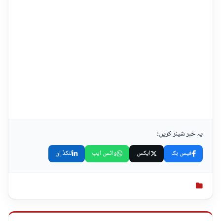
یہ خبر شیئر کریں:
فیس بک
ایکس
واٹس ایپ
لنکڈ اِن