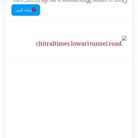
1 منٹ پڑھنے کا وقت
•
Saif Ur Rehman Aziz
•
January 19, 2025
پرنٹ کریں