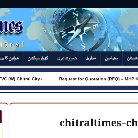
تستان
مضامین
خطوط
شعر و شاعری
کھوار سیکشن‎
خواتین کا ص
W) Chitral City
Request for Quotation (RFQ) – MHP Kho
►
chitraltimes-c