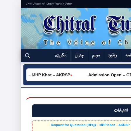
The Voice of Chitral since 2004
فحہ
ویڈیوز
موسم
چترال
انگریزی
tion (RFQ) – MHP Khot – AKRSP
Admission Open – GTVC (
►
اشتہارات
Request for Quotation (RFQ) – MHP Khot – AKRSP