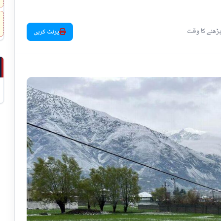
پرنٹ کریں