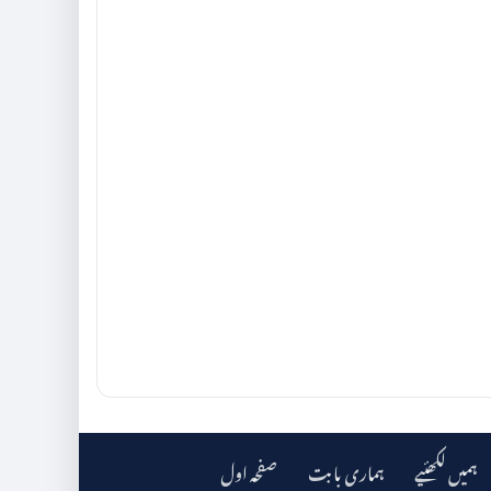
ہمیں لکھئیے
ہماری بابت
صفحہ اول