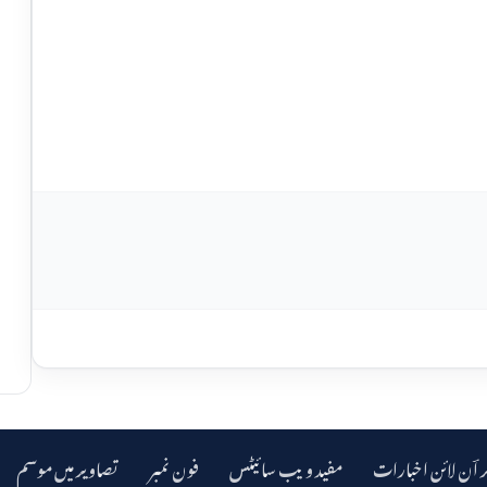
ر اؔن لائن اخبارات
مفید ویب سائیٹس
فون نمبر
تصاویر میں موسم