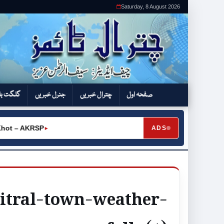
Saturday, 8 August 2026
صفحہ اول
چترال خبریں
جنرل خبریں
گلگت بل
t – AKRSP
ADS
►
hitral-town-weather-