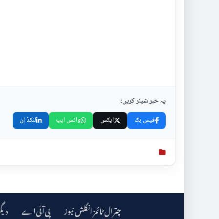
یہ خبر شیئر کریں:
فیس بک
ایکس
واٹس ایپ
لنکڈ اِن
چترال ٹائمز انگلش نیوز
دیگ