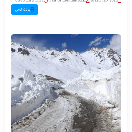
1 منٹ پڑھنے کا وقت
•
Saif Ur Rehman Aziz
•
March 20, 2025
پرنٹ کریں