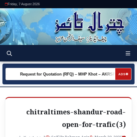
Friday, 7 August 2026
y
Request for Quotation (RFQ) – MHP Khot – AKRSP
Requ
►
►
ADS
chitraltimes-shandur-road-
open-for-trafic (3)