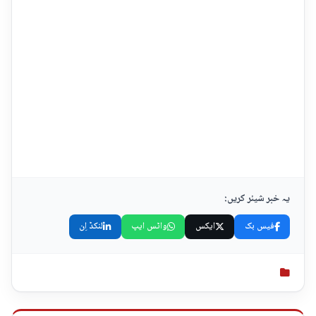
یہ خبر شیئر کریں:
فیس بک
ایکس
واٹس ایپ
لنکڈ اِن