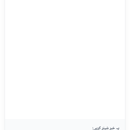
یہ خبر شیئر کریں: