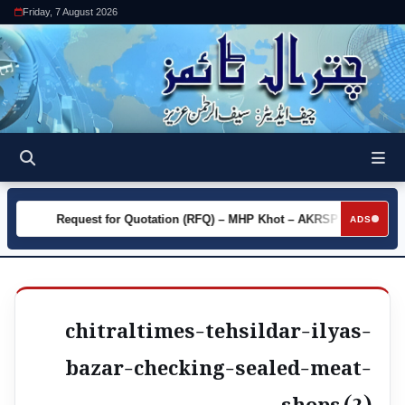
Friday, 7 August 2026
y
Request for Quotation (RFQ) – MHP Khot – AKRSP
Requ
►
►
ADS
chitraltimes-tehsildar-ilyas-
bazar-checking-sealed-meat-
shops (2)