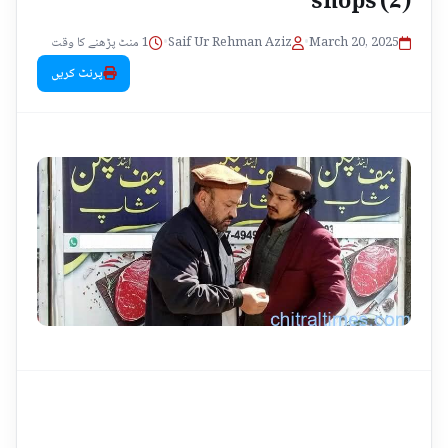
1 منٹ پڑھنے کا وقت
•
Saif Ur Rehman Aziz
•
March 20, 2025
پرنٹ کریں