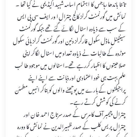
تانتا باندھا رہاجس کا اہتمام اسامہ شہید اکیڈیمی نے کیا تھا ۔
نمائش میں گورنمنٹ گرلز کالج چترال ا ور ایف سی پی ایس
کے سب سے ذیادہ اسٹال لگائے گئے تھے جبکہ گورنمنٹ
سینٹینل ماڈل سکول فارگرلز دنین اور گورنمنٹ گرلز ہائی سکول
موڑدہ کے طالبات نے ذیادہ تعداد میں اسٹال لگاکر اپنی
صلاحیتوں کا اظہار کررہے تھے۔اسٹالوں میں موجود طا لب
علم بہت ہی خود اعتمادی اور ذہانت سے اپنے اپنے
پراجیکٹوں کے بارے میں پوچھنے والوں کو بتاکر انہیں مطمئن
کرنے کی کوشش کرتے رہے۔
چترال چیمبر آف کامرس کے صدر سرتاج احمد خان اور
چترال پریس کلب کے صدر ظہیرالدین نے نمائش کا دورہ