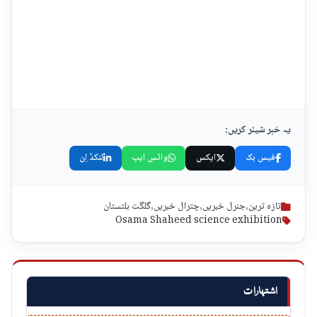
یہ خبر شیئر کریں:
فیس بک
ایکس
واٹس ایپ
لنکڈ اِن
تازہ ترین
,
جنرل خبریں
,
چترال خبریں
,
گلگت بلتستان
Osama Shaheed science exhibition
اشتہارات