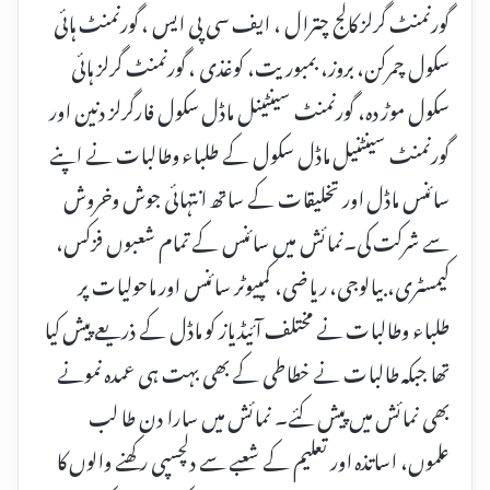
گورنمنٹ گرلز کالج چترال ، ایف سی پی ایس ، گورنمنٹ ہائی
سکول چمرکن، بروز، بمبوریت، کوغذی ، گورنمنٹ گرلز ہائی
سکول موڑ دہ، گورنمنٹ سینٹینل ماڈل سکول فارگرلز دنین اور
گورنمنٹ سینٹنیل ماڈل سکول کے طلباء وطالبات نے اپنے
سائنس ماڈل اور تخلیقات کے ساتھ انتہائی جوش وخروش
سے شرکت کی۔نمائش میں سائنس کے تمام شعبوں فزکس،
کیمسٹری، بیالوجی، ریاضی، کمپیوٹر سائنس اور ماحولیات پر
طلباء وطالبات نے مختلف آئیڈیاز کو ماڈل کے ذریعے پیش کیا
تھا جبکہ طالبات نے خطاطی کے بھی بہت ہی عمدہ نمونے
بھی نمائش میں پیش کئے۔ نمائش میں سارا دن طا لب
علموں، اساتذہ اور تعلیم کے شعبے سے دلچسپی رکھنے والوں کا