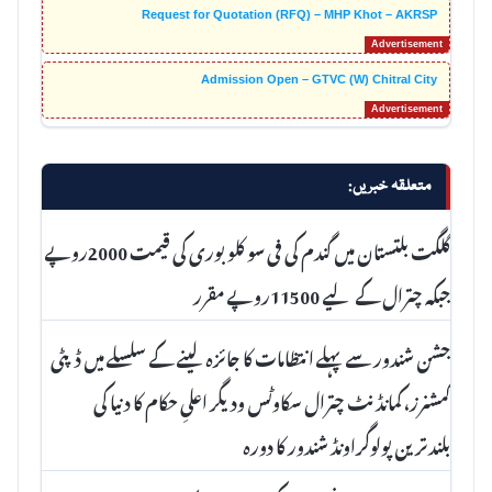
Request for Quotation (RFQ) – MHP Khot – AKRSP
Admission Open – GTVC (W) Chitral City
متعلقہ خبریں:
گلگت بلتستان میں گندم کی فی سو کلو بوری کی قیمت 2000روپے
جبکہ چترال کے لیے 11500روپے مقرر
جشن شندور سے پہلے انتظامات کا جائزہ لینے کے سلسلے میں ڈپٹی
کمشنرز، کمانڈنٹ چترال سکاوٹس ودیگر اعلیِ حکام کا دنیا کی
بلندترین پولوگراونڈ شندور کا دورہ