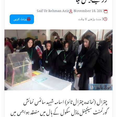
•
Saif Ur Rehman Aziz
•
November 18, 2017
3 منٹ پڑھنے کا وقت
پرنٹ کریں
چترال (نمائندہ چترال ٹائمز) اسامہ شہید سائنس نمائش
گورنمنٹ سینٹینل ماڈل سکول کے ہال میں منعقد ہواجس میں