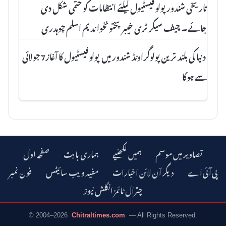
تاریخی شندور پولو فیسٹیول کیلئے انتظامات کو حتمی شکل دی
جائے۔ چیف سیکرٹری خیبرپختونخوا ندیم اسلم چوہدری
دنیا کی بلند ترین پولوگراونڈ شندور میں پولو فیسٹیول کا آغاز7 جولائی
سے ہوگا
تصاویر میں موسم
ہمیں لکھئیے
ہماری بابت
صفحہ اول
دیگر اؔن لائن اخبارات
مفید ویب سائیٹس
فون نمبر
چترال ٹائمز انگلش نیوز
© 2004–2026
Chitraltimes.com
— All Rights Reserved.