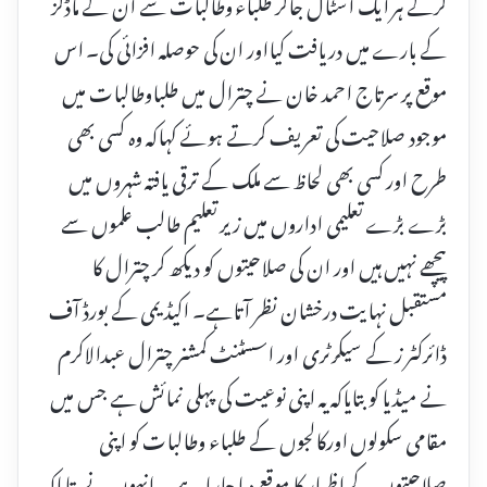
کرکے ہر ایک اسٹال جاکر طلباء وطالبات سے ان کے ماڈلز
کے بارے میں دریافت کیااور ان کی حوصلہ افزائی کی۔ اس
موقع پر سرتاج احمد خان نے چترال میں طلباوطالبات میں
موجود صلاحیت کی تعریف کرتے ہوئے کہاکہ وہ کسی بھی
طرح اور کسی بھی لحاظ سے ملک کے ترقی یافتہ شہروں میں
بڑے بڑے تعلیمی اداروں میں زیر تعلیم طالب علموں سے
پیچھے نہیں ہیں اور ان کی صلاحیتوں کو دیکھ کر چترال کا
مستقبل نہایت درخشان نظر آتاہے۔ اکیڈیمی کے بورڈ آف
ڈائرکٹر ز کے سیکرٹری اور اسسٹنٹ کمشنر چترال عبدالاکرم
نے میڈیا کو بتایاکہ یہ اپنی نوعیت کی پہلی نمائش ہے جس میں
مقامی سکولوں اورکالجوں کے طلباء وطالبات کو اپنی
صلاحیتوں کے اظہار کا موقع دیا جارہا ہے ۔ انہوں نے بتایاکہ