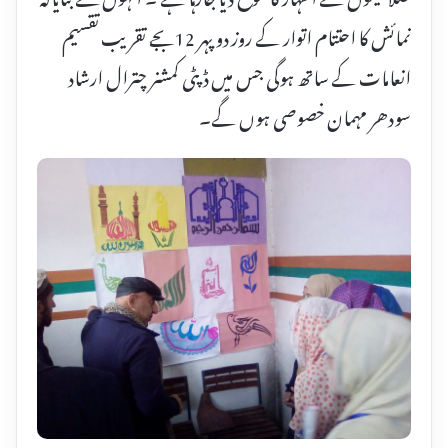
نمائش کا احتتام اتوار کے روز دو پہر 12بجے تقریب تقسیم
انعامات کے ساتھ ہوگی جس میں ڈپٹی کمشنر چترال ارشاد
سودھر مہمان خصوصی ہوں گے۔