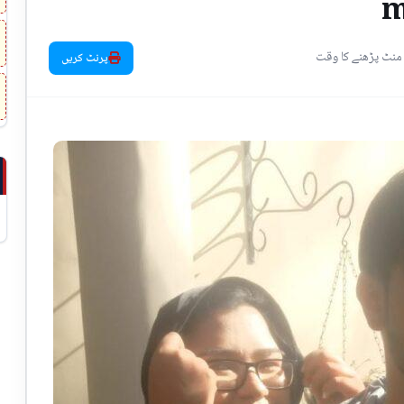
m
پرنٹ کریں