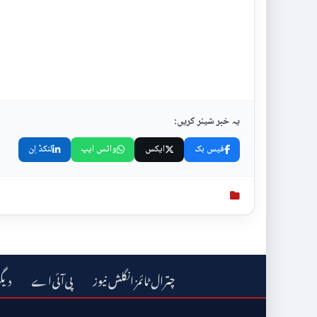
یہ خبر شیئر کریں:
فیس بک
ایکس
واٹس ایپ
لنکڈ اِن
چترال ٹائمز انگلش نیوز
دیگ