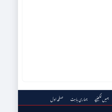
ہمیں لکھئیے
ہماری بابت
صفحہ اول