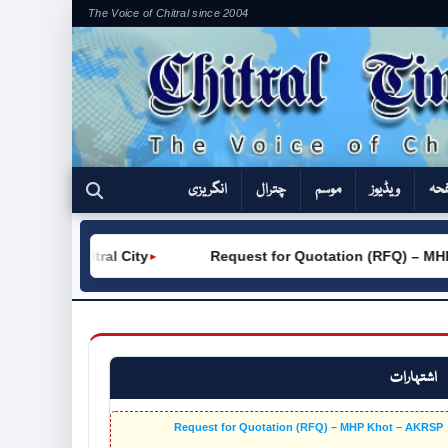
The Voice of Chitral since 2004
فحہ
ویڈیوز
موسم
چترال
انگریزی
 (W) Chitral City
Request for Quotation (RFQ) – MHP K
►
اشتہارات
Request for Quotation (RFQ) – MHP Khot – AKRSP