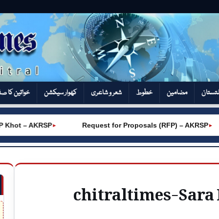
تستان
مضامین
خطوط
شعر و شاعری
کھوار سیکشن‎
خواتین کا ص
hot – AKRSP
Request for Proposals (RFP) – AKRSP
►
►
chitraltimes-Sara