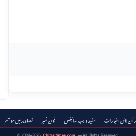
ر اؔن لائن اخبارات
مفید ویب سائیٹس
فون نمبر
تصاویر میں موسم
© 2004–2026
Chitraltimes.com
— All Rights Reserved.