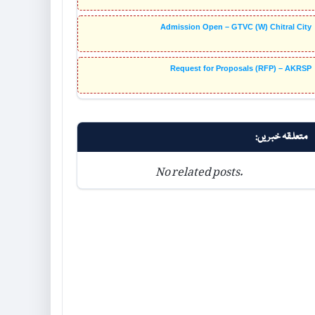
Admission Open – GTVC (W) Chitral City
Request for Proposals (RFP) – AKRSP
متعلقہ خبریں:
No related posts.